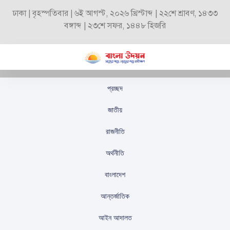
ঢাকা | বৃহস্পতিবার | ৬ই আগস্ট, ২০২৬ খ্রিস্টাব্দ | ২২শে শ্রাবণ, ১৪৩৩
বঙ্গাব্দ | ২৩শে সফর, ১৪৪৮ হিজরি
প্রচ্ছদ
কিশোরগঞ্জ-৪ আসনে
জাতীয়
বিএনপি মনোনীত প্রার্থী
রাজনীতি
অ্যাডভোকেট ফজলুর রহমান
অর্থনীতি
স্টাফ রিপোর্টার
প্রকাশিতঃ
নভেম্বর ৪, ২০২৫
বাংলাদেশ
আন্তর্জাতিক
আইন আদালত