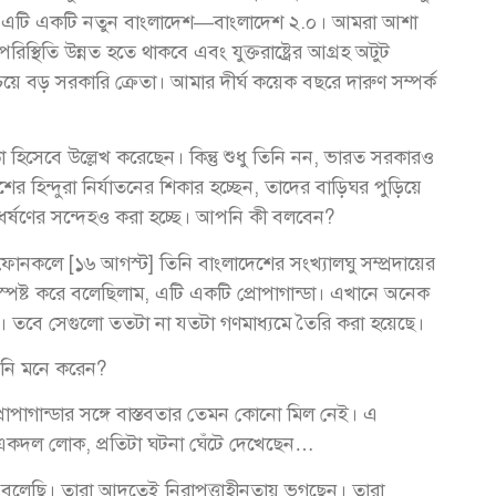
খন এটি একটি নতুন বাংলাদেশ—বাংলাদেশ ২.০। আমরা আশা
পরিস্থিতি উন্নত হতে থাকবে এবং যুক্তরাষ্ট্রের আগ্রহ অটুট
বড় সরকারি ক্রেতা। আমার দীর্ঘ কয়েক বছরে দারুণ সম্পর্ক
্ডা হিসেবে উল্লেখ করেছেন। কিন্তু শুধু তিনি নন, ভারত সরকারও
 হিন্দুরা নির্যাতনের শিকার হচ্ছেন, তাদের বাড়িঘর পুড়িয়ে
কি ধর্ষণের সন্দেহও করা হচ্ছে। আপনি কী বলবেন?
ম ফোনকলে [১৬ আগস্ট] তিনি বাংলাদেশের সংখ্যালঘু সম্প্রদায়ের
 স্পষ্ট করে বলেছিলাম, এটি একটি প্রোপাগান্ডা। এখানে অনেক
। তবে সেগুলো ততটা না যতটা গণমাধ্যমে তৈরি করা হয়েছে।
নি মনে করেন?
াপাগান্ডার সঙ্গে বাস্তবতার তেমন কোনো মিল নেই। এ
ন একদল লোক, প্রতিটা ঘটনা ঘেঁটে দেখেছেন…
থা বলেছি। তারা আদতেই নিরাপত্তাহীনতায় ভুগছেন। তারা