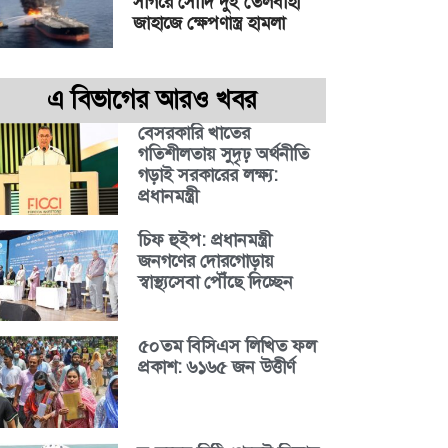
সাগরে সৌদি দুই তেলবাহী
জাহাজে ক্ষেপণাস্ত্র হামলা
এ বিভাগের আরও খবর
বেসরকারি খাতের
গতিশীলতায় সুদৃঢ় অর্থনীতি
গড়াই সরকারের লক্ষ্য:
প্রধানমন্ত্রী
চিফ হুইপ: প্রধানমন্ত্রী
জনগণের দোরগোড়ায়
স্বাস্থ্যসেবা পৌঁছে দিচ্ছেন
৫০তম বিসিএস লিখিত ফল
প্রকাশ: ৬১৬৫ জন উত্তীর্ণ