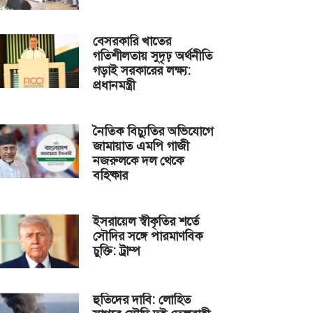
বেসরকারি খাতের
গতিশীলতায় সুদৃঢ় অর্থনীতি
গড়াই সরকারের লক্ষ্য:
প্রধানমন্ত্রী
নৈতিক বিচ্যুতির অভিযোগে
জামায়াত এমপি গাজী
নজরুলকে দল থেকে
বহিষ্কার
ইসরায়েল স্বীকৃতির শর্তে
সৌদির সঙ্গে পারমাণবিক
চুক্তি: ট্রাম্প
হুতিদের দাবি: লোহিত