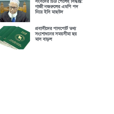
সংসদের চিঠি পেলেই সিদ্ধান্ত:
গাজী নজরুলের এমপি পদ
নিয়ে ইসি মাছউদ
প্রবাসীদের পাসপোর্ট তথ্য
সংশোধনের সময়সীমা ছয়
মাস বাড়ল