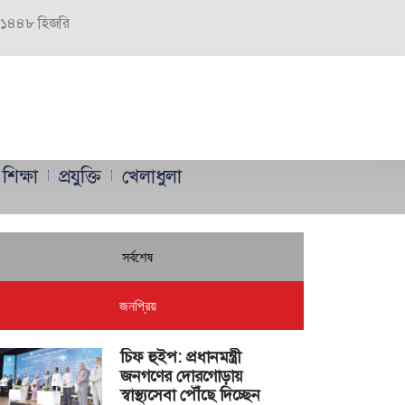
র, ১৪৪৮ হিজরি
শিক্ষা
প্রযুক্তি
খেলাধুলা
সর্বশেষ
জনপ্রিয়
চিফ হুইপ: প্রধানমন্ত্রী
জনগণের দোরগোড়ায়
স্বাস্থ্যসেবা পৌঁছে দিচ্ছেন