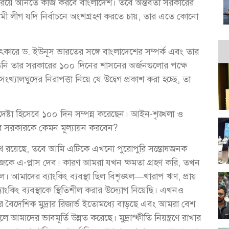
 ফিরিয়ে আনতে কাজ করবে বাংলাদেশ। তবে অন্তর্বর্তী সরকারের
য়ামী লীগ যদি নির্বাচনে অংশগ্রহণ করতে চায়, তার এতে কোনো
ষাৎকারে ড. ইউনূস ভারতের সঙ্গে বাংলাদেশের সম্পর্ক এবং তার
িনি তার সরকারের ১০০ দিনের শাসনের অর্জনগুলোর পক্ষে
্যালঘুদের নিরাপত্তা নিয়ে যে উদ্বেগ প্রকাশ করা হচ্ছে, তা
দেষ্টা হিসেবে ১০০ দিন সম্পন্ন করেছেন। আইন-শৃঙ্খলা ও
নার সরকারকে কেমন মূল্যায়ন করবেন?
 পথে রয়েছে, তবে আমি এটিকে এখনো পুরোপুরি সন্তোষজনক
াজকে এ-প্লাস দেব। কারণ আমরা যখন ক্ষমতা গ্রহণ করি, তখন
ছিল। আমাদের ব্যাংকিং ব্যবস্থা ছিল বিশৃঙ্খল—খারাপ ঋণ, প্রায়
ংকিং ব্যবস্থাকে স্থিতিশীল করার উদ্যোগ নিয়েছি। এখনও
র বৈদেশিক মুদ্রার রিজার্ভ ইতোমধ্যে বাড়ছে এবং আমরা বেশ
মাদের ভাবমূর্তি উন্নত করেছে। মুদ্রাস্ফীতি নিয়ন্ত্রণে রাখার