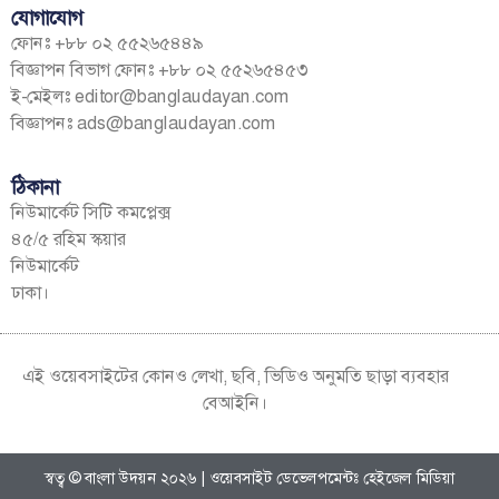
যোগাযোগ
ফোনঃ +৮৮ ০২ ৫৫২৬৫৪৪৯
বিজ্ঞাপন বিভাগ ফোনঃ +৮৮ ০২ ৫৫২৬৫৪৫৩
ই-মেইলঃ
editor@banglaudayan.com
বিজ্ঞাপনঃ
ads@banglaudayan.com
ঠিকানা
নিউমার্কেট সিটি কমপ্লেক্স
৪৫/৫ রহিম স্কয়ার
নিউমার্কেট
ঢাকা।
এই ওয়েবসাইটের কোনও লেখা, ছবি, ভিডিও অনুমতি ছাড়া ব্যবহার
বেআইনি।
স্বত্ব © বাংলা উদয়ন ২০২৬ | ওয়েবসাইট ডেভেলপমেন্টঃ হেইজেল মিডিয়া