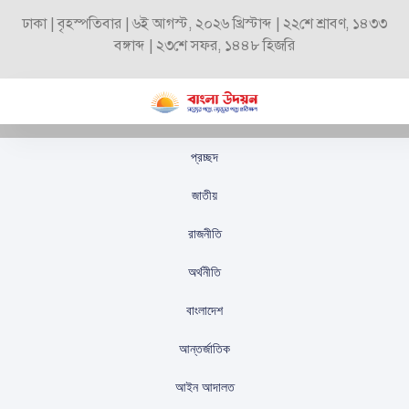
ঢাকা | বৃহস্পতিবার | ৬ই আগস্ট, ২০২৬ খ্রিস্টাব্দ | ২২শে শ্রাবণ, ১৪৩৩
বঙ্গাব্দ | ২৩শে সফর, ১৪৪৮ হিজরি
প্রচ্ছদ
ইসি রিমোট কন্ট্রোল অন্যের
জাতীয়
হাতে: হাসনাত আবদুল্লাহ
রাজনীতি
স্টাফ রিপোর্টার
প্রকাশিতঃ
অক্টোবর ২১, ২০২৫
অর্থনীতি
বাংলাদেশ
আন্তর্জাতিক
আইন আদালত