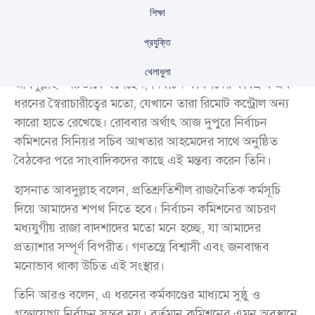
শিক্ষা
প্রযুক্তি
জাতীয় নাগরিক পার্টির (এনসিপি) দক্ষিণাঞ্চলের মুখপাত্র হাসনাত
খেলাধুলা
আবদুল্লাহ স্পষ্টভাবে বলেছেন, নির্বাচন কমিশনের কার্যক্রম এক
ধরনের স্বৈরাচারীত্বের মতো, যেখানে তারা রিমোট কন্ট্রোল অন্য
কারো হাতে রেখেছে। রোববার অর্থাৎ আজ দুপুরে নির্বাচন
কমিশনের সিনিয়র সচিব আখতার আহমেদের সাথে অনুষ্ঠিত
বৈঠকের পরে সাংবাদিকদের কাছে এই মন্তব্য করেন তিনি।
হাসনাত আবদুল্লাহ বলেন, প্রতিশ্রুতিশীল রাজনৈতিক কর্মসূচি
দিয়ে আমাদের শপথ নিতে হবে। নির্বাচন কমিশনের আচরণ
মধ্যযুগীয় রাজা বাদশাদের মতো মনে হচ্ছে, যা আমাদের
প্রত্যাশার সম্পূর্ণ বিপরীত। গণতন্ত্রে বিশ্বাসী এবং জনবান্ধব
মনোভাব থাকা উচিত এই সংস্থার।
তিনি আরও বলেন, এ ধরনের কর্মকাণ্ডের মাধ্যমে সুষ্ঠু ও
গ্রহণযোগ্য নির্বাচন সম্ভব নয়। বর্তমান কমিশনের এমন অবস্থানে