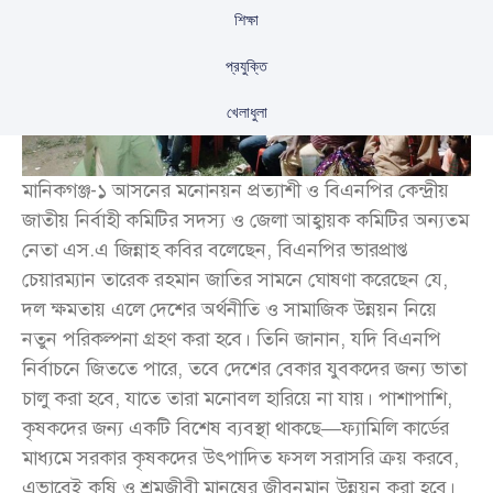
শিক্ষা
প্রযুক্তি
খেলাধুলা
মানিকগঞ্জ-১ আসনের মনোনয়ন প্রত্যাশী ও বিএনপির কেন্দ্রীয়
জাতীয় নির্বাহী কমিটির সদস্য ও জেলা আহ্বায়ক কমিটির অন্যতম
নেতা এস.এ জিন্নাহ কবির বলেছেন, বিএনপির ভারপ্রাপ্ত
চেয়ারম্যান তারেক রহমান জাতির সামনে ঘোষণা করেছেন যে,
দল ক্ষমতায় এলে দেশের অর্থনীতি ও সামাজিক উন্নয়ন নিয়ে
নতুন পরিকল্পনা গ্রহণ করা হবে। তিনি জানান, যদি বিএনপি
নির্বাচনে জিততে পারে, তবে দেশের বেকার যুবকদের জন্য ভাতা
চালু করা হবে, যাতে তারা মনোবল হারিয়ে না যায়। পাশাপাশি,
কৃষকদের জন্য একটি বিশেষ ব্যবস্থা থাকছে—ফ্যামিলি কার্ডের
মাধ্যমে সরকার কৃষকদের উৎপাদিত ফসল সরাসরি ক্রয় করবে,
এভাবেই কৃষি ও শ্রমজীবী মানুষের জীবনমান উন্নয়ন করা হবে।