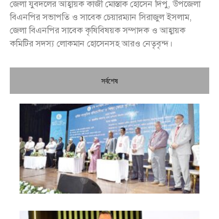
জেলা যুবদলের আহ্বায়ক কাজী মোস্তাক হোসেন দিপু, উপজেলা
বিএনপির সভাপতি ও সাবেক চেয়ারম্যান সিরাজুল ইসলাম,
জেলা বিএনপির সাবেক কৃষিবিষয়ক সম্পাদক ও আহ্বায়ক
কমিটির সদস্য লোকমান হোসেনসহ আরও নেতৃবৃন্দ।
সর্বশেষ
চি
প্রধ
জন
দো
স্বা
পৌ
দিচ
বে