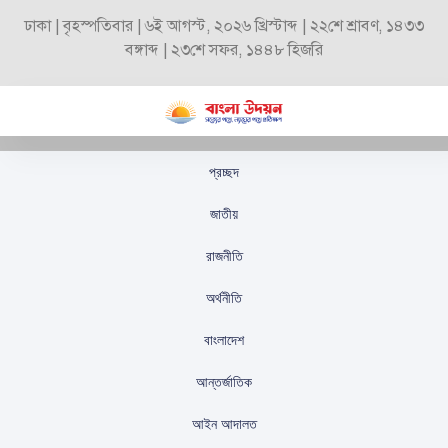
ঢাকা | বৃহস্পতিবার | ৬ই আগস্ট, ২০২৬ খ্রিস্টাব্দ | ২২শে শ্রাবণ, ১৪৩৩
বঙ্গাব্দ | ২৩শে সফর, ১৪৪৮ হিজরি
প্রচ্ছদ
বিএনপি ক্ষমতায় গেলে
জাতীয়
বেকার যুবকদের জন্য ভাতা,
রাজনীতি
কৃষকদের ফসল সরাসরি
অর্থনীতি
ক্রয়: এস.এ জিন্নাহ কবির
বাংলাদেশ
স্টাফ রিপোর্টার
প্রকাশিতঃ
অক্টোবর ২১, ২০২৫
আন্তর্জাতিক
আইন আদালত