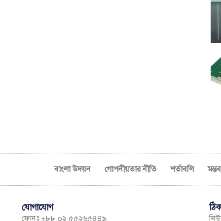
বাংলা উদয়ন
গোপনীয়তার নীতি
শর্তাবলি
মন্ত
যোগাযোগ
ঠিক
ফোনঃ +৮৮ ০২ ৫৫২৬৫৪৪৯
নিউম