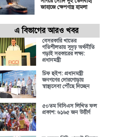
সাগরে সৌদি দুই তেলবাহী
জাহাজে ক্ষেপণাস্ত্র হামলা
এ বিভাগের আরও খবর
বেসরকারি খাতের
গতিশীলতায় সুদৃঢ় অর্থনীতি
গড়াই সরকারের লক্ষ্য:
প্রধানমন্ত্রী
চিফ হুইপ: প্রধানমন্ত্রী
জনগণের দোরগোড়ায়
স্বাস্থ্যসেবা পৌঁছে দিচ্ছেন
৫০তম বিসিএস লিখিত ফল
প্রকাশ: ৬১৬৫ জন উত্তীর্ণ