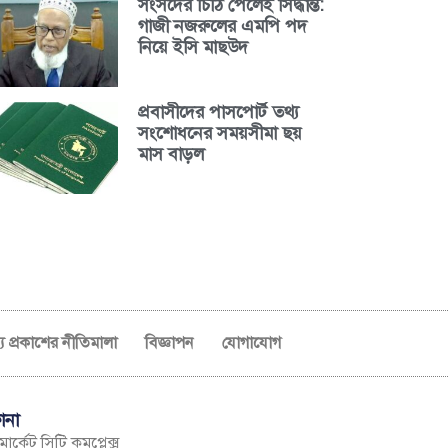
সংসদের চিঠি পেলেই সিদ্ধান্ত:
গাজী নজরুলের এমপি পদ
নিয়ে ইসি মাছউদ
প্রবাসীদের পাসপোর্ট তথ্য
সংশোধনের সময়সীমা ছয়
মাস বাড়ল
ব্য প্রকাশের নীতিমালা
বিজ্ঞাপন
যোগাযোগ
ানা
ার্কেট সিটি কমপ্লেক্স