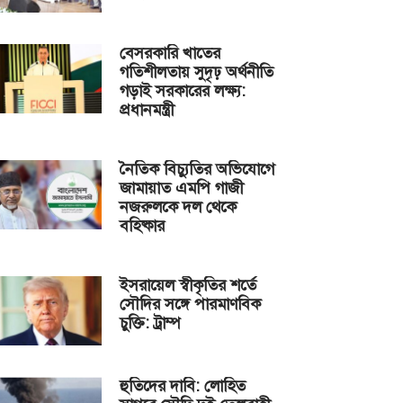
বেসরকারি খাতের
গতিশীলতায় সুদৃঢ় অর্থনীতি
গড়াই সরকারের লক্ষ্য:
প্রধানমন্ত্রী
নৈতিক বিচ্যুতির অভিযোগে
জামায়াত এমপি গাজী
নজরুলকে দল থেকে
বহিষ্কার
ইসরায়েল স্বীকৃতির শর্তে
সৌদির সঙ্গে পারমাণবিক
চুক্তি: ট্রাম্প
হুতিদের দাবি: লোহিত