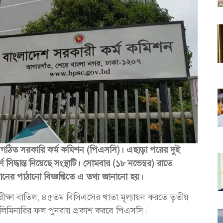
গঠিত সরকারি কর্ম কমিশন (পিএসসি)। এছাড়া পরের দুই
সিদ্ধান্ত নিয়েছে সংস্থাটি। সোমবার (১৮ নভেম্বর) রাতে
র পাঠানো বিজ্ঞপ্তিতে এ তথ্য জানানো হয়।
ক্ষা বাতিল, ৪৫তম বিসিএসের খাতা মূল্যায়ন করতে তৃতীয়
লিমিনারির ফল পুনরায় প্রকাশ করবে পিএসসি।