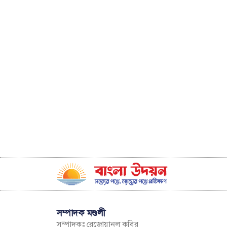
সম্পাদক মণ্ডলী
সম্পাদকঃ রেজোয়ানুল কবির