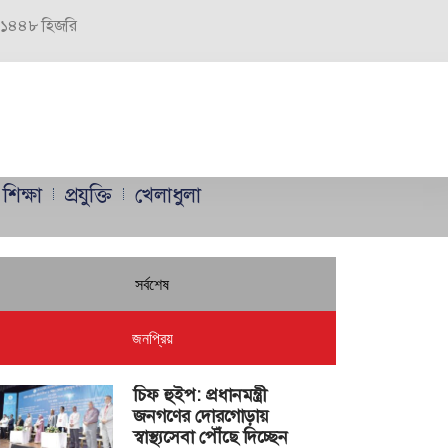
র, ১৪৪৮ হিজরি
শিক্ষা
প্রযুক্তি
খেলাধুলা
সর্বশেষ
জনপ্রিয়
চিফ হুইপ: প্রধানমন্ত্রী
জনগণের দোরগোড়ায়
স্বাস্থ্যসেবা পৌঁছে দিচ্ছেন