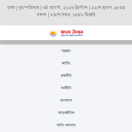
ঢাকা | বৃহস্পতিবার | ৬ই আগস্ট, ২০২৬ খ্রিস্টাব্দ | ২২শে শ্রাবণ, ১৪৩৩
বঙ্গাব্দ | ২৩শে সফর, ১৪৪৮ হিজরি
প্রচ্ছদ
খাদ্যের মান যাচাইয়ে এসে
জাতীয়
শিক্ষার্থীদের সঙ্গে খেলেন
রাজনীতি
উপাচার্য
অর্থনীতি
স্টাফ রিপোর্টার
প্রকাশিতঃ
নভেম্বর ১৮, ২০২৪
বাংলাদেশ
আন্তর্জাতিক
আইন আদালত