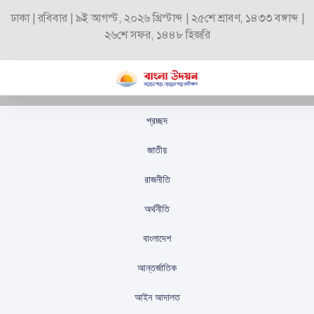
ঢাকা | রবিবার | ৯ই আগস্ট, ২০২৬ খ্রিস্টাব্দ | ২৫শে শ্রাবণ, ১৪৩৩ বঙ্গাব্দ |
২৬শে সফর, ১৪৪৮ হিজরি
প্রচ্ছদ
জনগণ সাম্প্রদায়িক ষড়যন্ত্র
জাতীয়
ব্যর্থ করে দিয়েছে
রাজনীতি
স্টাফ রিপোর্টার
প্রকাশিতঃ
অক্টোবর ২০, ২০২৫
অর্থনীতি
বাংলাদেশ
আন্তর্জাতিক
আইন আদালত