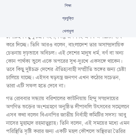
শিক্ষা
প্রযুক্তি
দেশে সব ধরনের সাম্প্রদায়িক সম্প্রীতি বিনষ্টের জন্য ষড়যন্ত্র
খেলাধুলা
চালাচ্ছে কিছু কুচক্রী মহল, কিন্তু জনগণই এসব অপচেষ্টা ব্যর্থ
করে দিচ্ছে। তিনি আরও বলেন, বাংলাদেশ তার অসাম্প্রদায়িক
চেতনায় দৃঢ়ভাবে অবিচল। এই দেশের মানুষ ধর্ম, বর্ণ বা অন্য
কোন পার্থক্য ভুলে একে অপরের সুখ-দুঃখে একসঙ্গে থাকেন।
তবে কিছু দুষ্টচক্র দেশের ঐতিহ্যবাহী সম্প্রীতি ভঙ্গের জন্য চেষ্টা
চালিয়ে যাচ্ছে। এইসব ষড়যন্ত্র জনগণ এখন কঠোর সচেতন,
তারা এটি সফল হতে দেবে না।
গত রোববার সন্ধ্যায় বরিশালের কাউনিয়ায় হিন্দু সম্প্রদায়ের
অগণিত ভক্তের অংশগ্রহণে অনুষ্ঠিত দীপাবলি উৎসবের সম্মেলনে
এসব কথা বলেন বিএনপির জাতীয় নির্বাহী কমিটির সদস্য আবু
নাসের মুহাম্মদ রহমাতুল্লাহ। তিনি বলেন, এই সময়ের মধ্যে এমন
পরিস্থিতি সৃষ্টি করার জন্য একটি মহল কৌশলে অস্থিরতা তৈরির