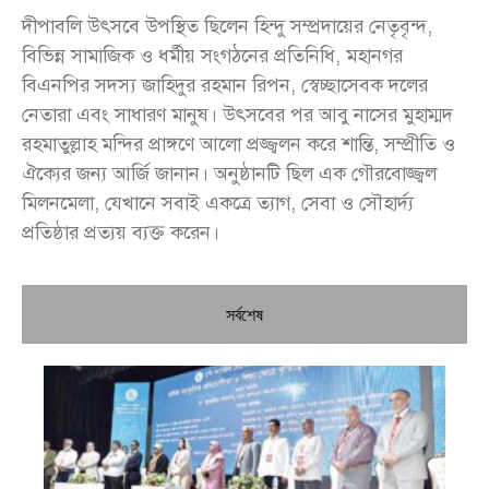
দীপাবলি উৎসবে উপস্থিত ছিলেন হিন্দু সম্প্রদায়ের নেতৃবৃন্দ,
বিভিন্ন সামাজিক ও ধর্মীয় সংগঠনের প্রতিনিধি, মহানগর
বিএনপির সদস্য জাহিদুর রহমান রিপন, স্বেচ্ছাসেবক দলের
নেতারা এবং সাধারণ মানুষ। উৎসবের পর আবু নাসের মুহাম্মদ
রহমাতুল্লাহ মন্দির প্রাঙ্গণে আলো প্রজ্জ্বলন করে শান্তি, সম্প্রীতি ও
ঐক্যের জন্য আর্জি জানান। অনুষ্ঠানটি ছিল এক গৌরবোজ্জ্বল
মিলনমেলা, যেখানে সবাই একত্রে ত্যাগ, সেবা ও সৌহার্দ্য
প্রতিষ্ঠার প্রত্যয় ব্যক্ত করেন।
সর্বশেষ
চি
প্রধ
জন
দো
স্বা