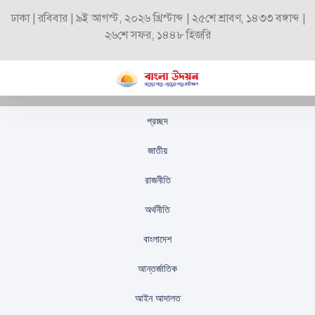
ঢাকা | রবিবার | ৯ই আগস্ট, ২০২৬ খ্রিস্টাব্দ | ২৫শে শ্রাবণ, ১৪৩৩ বঙ্গাব্দ |
২৬শে সফর, ১৪৪৮ হিজরি
প্রচ্ছদ
জামায়াত আমির বললেন,
জাতীয়
ডাকসু-জাকসু-চাকসু-তে যুব
রাজনীতি
ও নারীর আস্থা জাতি দেখবে
অর্থনীতি
আগামীতেও
বাংলাদেশ
স্টাফ রিপোর্টার
প্রকাশিতঃ
অক্টোবর ১৯, ২০২৫
আন্তর্জাতিক
আইন আদালত