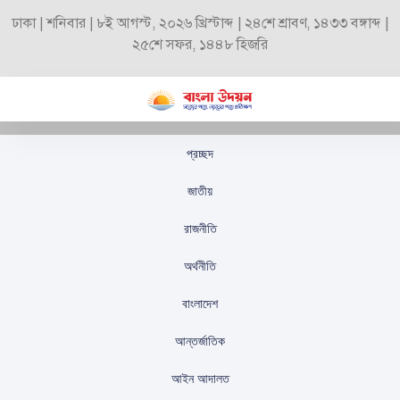
ঢাকা | শনিবার | ৮ই আগস্ট, ২০২৬ খ্রিস্টাব্দ | ২৪শে শ্রাবণ, ১৪৩৩ বঙ্গাব্দ |
২৫শে সফর, ১৪৪৮ হিজরি
প্রচ্ছদ
সৌদি আরবের সঙ্গে
জাতীয়
যুক্তরাষ্ট্রের প্রতিরক্ষা চুক্তির
রাজনীতি
পরিকল্পনা রয়েছে
অর্থনীতি
স্টাফ রিপোর্টার
প্রকাশিতঃ
অক্টোবর ১৮, ২০২৫
বাংলাদেশ
আন্তর্জাতিক
আইন আদালত