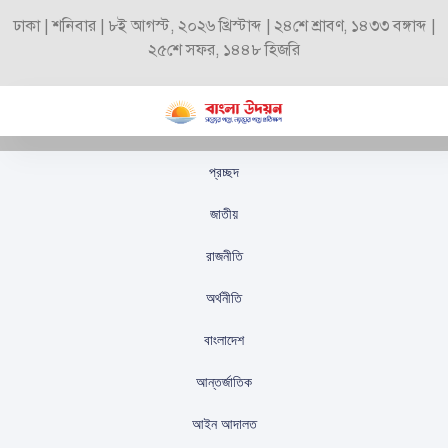
ঢাকা | শনিবার | ৮ই আগস্ট, ২০২৬ খ্রিস্টাব্দ | ২৪শে শ্রাবণ, ১৪৩৩ বঙ্গাব্দ |
২৫শে সফর, ১৪৪৮ হিজরি
প্রচ্ছদ
জাতিসংঘের আহ্বান: গুমের
জাতীয়
বিচারে আন্তর্জাতিক মানদণ্ড
রাজনীতি
বজায় রাখতে হবে
অর্থনীতি
স্টাফ রিপোর্টার
প্রকাশিতঃ
অক্টোবর ১৭, ২০২৫
বাংলাদেশ
আন্তর্জাতিক
আইন আদালত