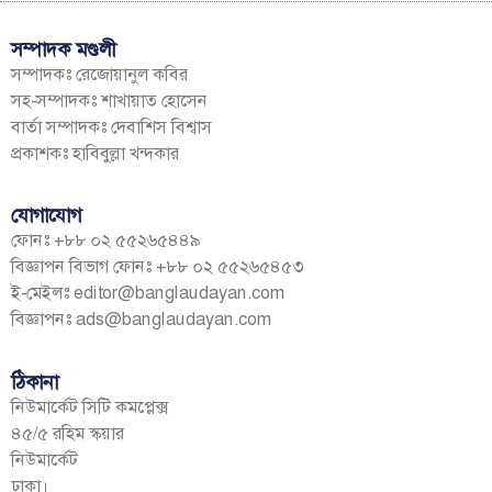
সম্পাদক মণ্ডলী
সম্পাদকঃ রেজোয়ানুল কবির
সহ-সম্পাদকঃ শাখায়াত হোসেন
বার্তা সম্পাদকঃ দেবাশিস বিশ্বাস
প্রকাশকঃ হাবিবুল্লা খন্দকার
যোগাযোগ
ফোনঃ +৮৮ ০২ ৫৫২৬৫৪৪৯
বিজ্ঞাপন বিভাগ ফোনঃ +৮৮ ০২ ৫৫২৬৫৪৫৩
ই-মেইলঃ
editor@banglaudayan.com
বিজ্ঞাপনঃ
ads@banglaudayan.com
ঠিকানা
নিউমার্কেট সিটি কমপ্লেক্স
৪৫/৫ রহিম স্কয়ার
নিউমার্কেট
ঢাকা।