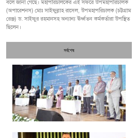
বলে জানা গেছে। মহাপরিচালকের এই সফরে উপমহাপরিচালক
(অপারেশনস) মোঃ সাইফুল্লাহ রাসেল, উপমহাপরিচালক (চট্টগ্রাম
রেঞ্জ) ড. সাইফুর রহমানসহ অন্যান্য ঊর্ধ্বতন কর্মকর্তারা উপস্থিত
ছিলেন।
সর্বশেষ
চি
প্রধ
জন
দো
স্বা
পৌ
দিচ
বে