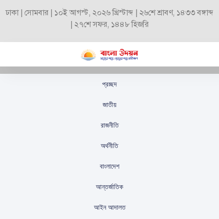
ঢাকা | সোমবার | ১০ই আগস্ট, ২০২৬ খ্রিস্টাব্দ | ২৬শে শ্রাবণ, ১৪৩৩ বঙ্গাব্দ
| ২৭শে সফর, ১৪৪৮ হিজরি
প্রচ্ছদ
পার্বত্য অঞ্চলে আইনশৃঙ্খলা
জাতীয়
ও টেকসই পরিবেশ রক্ষায়
রাজনীতি
আনসার ও ভিডিপির
অর্থনীতি
অঙ্গীকার মহাপরিচালকের
বাংলাদেশ
স্টাফ রিপোর্টার
প্রকাশিতঃ
অক্টোবর ১৬, ২০২৫
আন্তর্জাতিক
আইন আদালত