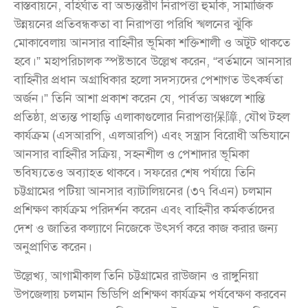
বাস্তবায়নে, বহির্ঘাত বা অভ্যন্তরীণ নিরাপত্তা হুমকি, সামাজিক
উন্নয়নের প্রতিবন্ধকতা বা নিরাপত্তা পরিধি স্খলনের ঝুঁকি
মোকাবেলায় আনসার বাহিনীর ভূমিকা শক্তিশালী ও অটুট থাকতে
হবে।” মহাপরিচালক স্পষ্টভাবে উল্লেখ করেন, “বর্তমানে আনসার
বাহিনীর প্রধান অগ্রাধিকার হলো সদস্যদের পেশাগত উৎকর্ষতা
অর্জন।” তিনি আশা প্রকাশ করেন যে, পার্বত্য অঞ্চলে শান্তি
প্রতিষ্ঠা, প্রত্যন্ত পাহাড়ি এলাকাগুলোর নিরাপত্তা保障, যৌথ টহল
কার্যক্রম (এসআরপি, এলআরপি) এবং সন্ত্রাস বিরোধী অভিযানে
আনসার বাহিনীর সক্রিয়, সহনশীল ও পেশাদার ভূমিকা
ভবিষ্যতেও অব্যাহত থাকবে। সফরের শেষ পর্যায়ে তিনি
চট্টগ্রামের পটিয়া আনসার ব্যাটালিয়নের (৩৭ বিএন) চলমান
প্রশিক্ষণ কার্যক্রম পরিদর্শন করেন এবং বাহিনীর কর্মকর্তাদের
দেশ ও জাতির কল্যাণে নিজেকে উৎসর্গ করে কাজ করার জন্য
অনুপ্রাণিত করেন।
উল্লেখ্য, আগামীকাল তিনি চট্টগ্রামের রাউজান ও রাঙ্গুনিয়া
উপজেলায় চলমান ভিডিপি প্রশিক্ষণ কার্যক্রম পর্যবেক্ষণ করবেন