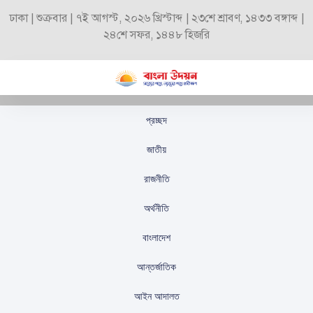
ঢাকা | শুক্রবার | ৭ই আগস্ট, ২০২৬ খ্রিস্টাব্দ | ২৩শে শ্রাবণ, ১৪৩৩ বঙ্গাব্দ |
২৪শে সফর, ১৪৪৮ হিজরি
প্রচ্ছদ
শতফুল ফুটতে দাও: গণতন্ত্র
জাতীয়
ও সাম্প্রদায়িক সম্প্রীতির
রাজনীতি
বার্তা
অর্থনীতি
স্টাফ রিপোর্টার
প্রকাশিতঃ
অক্টোবর ১৫, ২০২৫
বাংলাদেশ
আন্তর্জাতিক
আইন আদালত