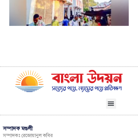
ক
ট
আ
গ
ম
সম্পাদক মণ্ডলী
সম্পাদকঃ রেজোয়ানুল কবির