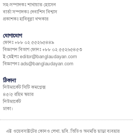
সহ-সম্পাদকঃ শাখায়াত হোসেন
বার্তা সম্পাদকঃ দেবাশিস বিশ্বাস
প্রকাশকঃ হাবিবুল্লা খন্দকার
যোগাযোগ
ফোনঃ +৮৮ ০২ ৫৫২৬৫৪৪৯
বিজ্ঞাপন বিভাগ ফোনঃ +৮৮ ০২ ৫৫২৬৫৪৫৩
ই-মেইলঃ
editor@banglaudayan.com
বিজ্ঞাপনঃ
ads@banglaudayan.com
ঠিকানা
নিউমার্কেট সিটি কমপ্লেক্স
৪৫/৫ রহিম স্কয়ার
নিউমার্কেট
ঢাকা।
এই ওয়েবসাইটের কোনও লেখা, ছবি, ভিডিও অনুমতি ছাড়া ব্যবহার