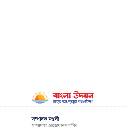
সম্পাদক মণ্ডলী
সম্পাদকঃ রেজোয়ানুল কবির