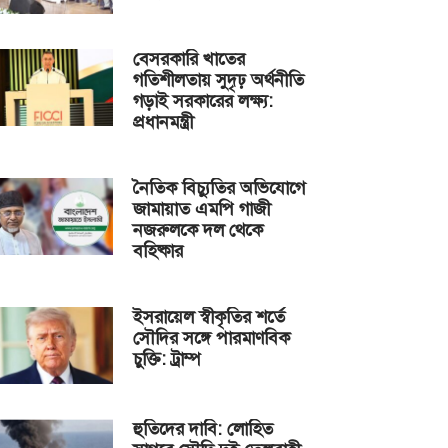
বেসরকারি খাতের
গতিশীলতায় সুদৃঢ় অর্থনীতি
গড়াই সরকারের লক্ষ্য:
প্রধানমন্ত্রী
নৈতিক বিচ্যুতির অভিযোগে
জামায়াত এমপি গাজী
নজরুলকে দল থেকে
বহিষ্কার
ইসরায়েল স্বীকৃতির শর্তে
সৌদির সঙ্গে পারমাণবিক
চুক্তি: ট্রাম্প
হুতিদের দাবি: লোহিত