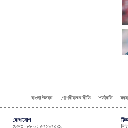
বাংলা উদয়ন
গোপনীয়তার নীতি
শর্তাবলি
মন্ত
যোগাযোগ
ঠিক
ফোনঃ +৮৮ ০২ ৫৫২৬৫৪৪৯
নিউম