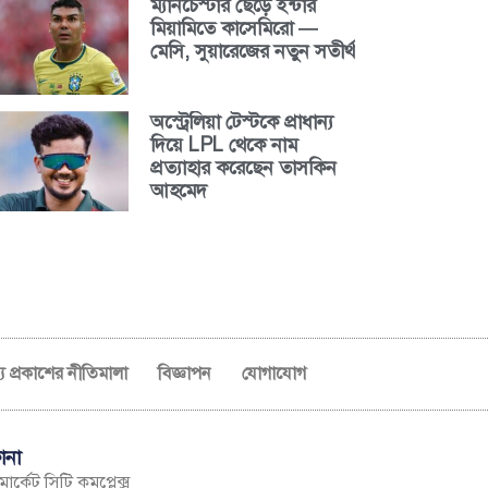
ম্যানচেস্টার ছেড়ে ইন্টার
মিয়ামিতে কাসেমিরো —
মেসি, সুয়ারেজের নতুন সতীর্থ
অস্ট্রেলিয়া টেস্টকে প্রাধান্য
দিয়ে LPL থেকে নাম
প্রত্যাহার করেছেন তাসকিন
আহমেদ
ব্য প্রকাশের নীতিমালা
বিজ্ঞাপন
যোগাযোগ
ানা
ার্কেট সিটি কমপ্লেক্স