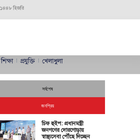
র, ১৪৪৮ হিজরি
শিক্ষা
প্রযুক্তি
খেলাধুলা
সর্বশেষ
জনপ্রিয়
চিফ হুইপ: প্রধানমন্ত্রী
জনগণের দোরগোড়ায়
স্বাস্থ্যসেবা পৌঁছে দিচ্ছেন