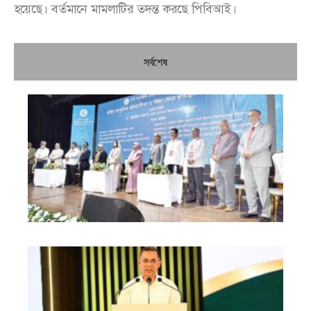
হয়েছে। বর্তমানে মামলাটির তদন্ত করছে পিবিআই।
সর্বশেষ
চি
প্রধ
জন
দো
স্বা
পৌ
দিচ
বে
খা
গত
সুদ