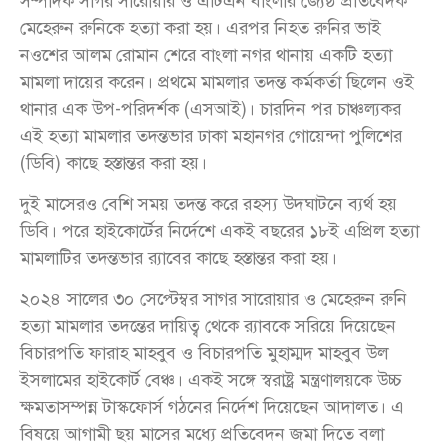
সম্পাদক সাগর সারোয়ার ও এটিএন বাংলার জ্যেষ্ঠ প্রতিবেদক
মেহেরুন রুনিকে হত্যা করা হয়। এরপর নিহত রুনির ভাই
নওশের আলম রোমান শেরে বাংলা নগর থানায় একটি হত্যা
মামলা দায়ের করেন। প্রথমে মামলার তদন্ত কর্মকর্তা ছিলেন ওই
থানার এক উপ-পরিদর্শক (এসআই)। চারদিন পর চাঞ্চল্যকর
এই হত্যা মামলার তদন্তভার ঢাকা মহানগর গোয়েন্দা পুলিশের
(ডিবি) কাছে হস্তান্তর করা হয়।
দুই মাসেরও বেশি সময় তদন্ত করে রহস্য উদঘাটনে ব্যর্থ হয়
ডিবি। পরে হাইকোর্টের নির্দেশে একই বছরের ১৮ই এপ্রিল হত্যা
মামলাটির তদন্তভার র‌্যাবের কাছে হস্তান্তর করা হয়।
২০২৪ সালের ৩০ সেপ্টেম্বর সাগর সারোয়ার ও মেহেরুন রুনি
হত্যা মামলার তদন্তের দায়িত্ব থেকে র‌্যাবকে সরিয়ে দিয়েছেন
বিচারপতি ফারাহ মাহবুব ও বিচারপতি মুহাম্মদ মাহবুব উল
ইসলামের হাইকোর্ট বেঞ্চ। একই সঙ্গে স্বরাষ্ট্র মন্ত্রণালয়কে উচ্চ
ক্ষমতাসম্পন্ন টাস্কফোর্স গঠনের নির্দেশ দিয়েছেন আদালত। এ
বিষয়ে আগামী ছয় মাসের মধ্যে প্রতিবেদন জমা দিতে বলা