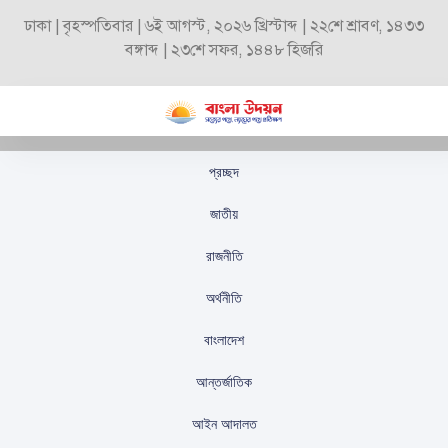
ঢাকা | বৃহস্পতিবার | ৬ই আগস্ট, ২০২৬ খ্রিস্টাব্দ | ২২শে শ্রাবণ, ১৪৩৩
বঙ্গাব্দ | ২৩শে সফর, ১৪৪৮ হিজরি
প্রচ্ছদ
১১৩ বার পেছাল সাগর-রুনি
জাতীয়
হত্যা মামলার প্রতিবেদন
রাজনীতি
স্টাফ রিপোর্টার
প্রকাশিতঃ
নভেম্বর ১৮, ২০২৪
অর্থনীতি
বাংলাদেশ
আন্তর্জাতিক
আইন আদালত