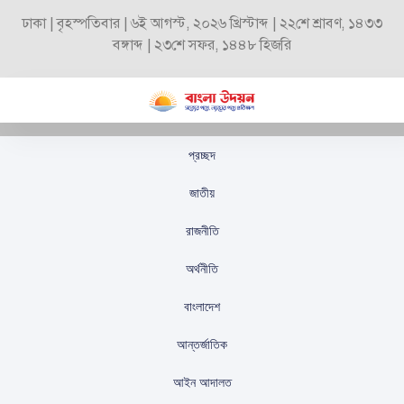
ঢাকা | বৃহস্পতিবার | ৬ই আগস্ট, ২০২৬ খ্রিস্টাব্দ | ২২শে শ্রাবণ, ১৪৩৩
বঙ্গাব্দ | ২৩শে সফর, ১৪৪৮ হিজরি
প্রচ্ছদ
ট্রাম্পের উপহাস গ্রেটা
জাতীয়
থুনবার্গের উপর,
রাজনীতি
চিকিৎসকের পরামর্শ নেয়ার
অর্থনীতি
পরামর্শ
বাংলাদেশ
স্টাফ রিপোর্টার
প্রকাশিতঃ
অক্টোবর ৭, ২০২৫
আন্তর্জাতিক
আইন আদালত