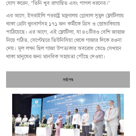
যোগ করেন, “তিনি খুব রাগান্বিত এবং পাগল ধরনের।”
এর আগে, ইসরাইলি পররাষ্ট্র মন্ত্রণালয় গ্লোবাল সুমুদ ফ্লোটিলায়
থাকা গ্রেটা থুনবার্গসহ ১৭১ জন কর্মীকে গ্রিস ও স্লোভাকিয়ায়
পাঠিয়েছে। এর আগে, এই ফ্লোটিলা, যা ৪০টিরও বেশি জাহাজ
নিয়ে গঠিত, সেপ্টেম্বরে তিউনিসিয়া থেকে গাজার দিকে রওনা
দেয়। মূল লক্ষ্য ছিল গাজা উপত্যকার অবরোধ ভেঙে সেখানে
থাকা মানুষের জন্য মানবিক সহায়তা পৌঁছে দেওয়া।
সর্বশেষ
চি
প্রধ
জন
দো
স্বা
পৌ
দিচ