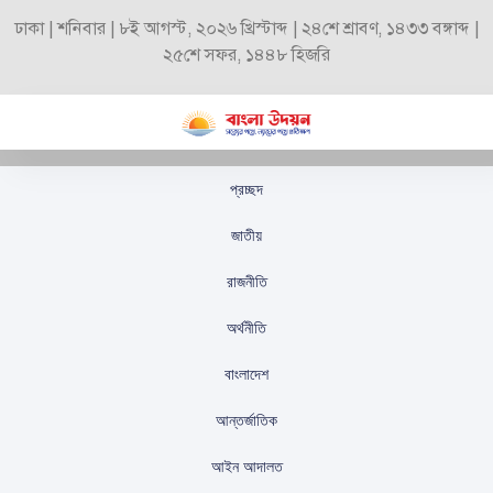
ঢাকা | শনিবার | ৮ই আগস্ট, ২০২৬ খ্রিস্টাব্দ | ২৪শে শ্রাবণ, ১৪৩৩ বঙ্গাব্দ |
২৫শে সফর, ১৪৪৮ হিজরি
প্রচ্ছদ
পরীমনি বাচ্চা নিয়ে সেঞ্চুরি
জাতীয়
করতে চান
রাজনীতি
স্টাফ রিপোর্টার
প্রকাশিতঃ
অক্টোবর ৬, ২০২৫
অর্থনীতি
বাংলাদেশ
আন্তর্জাতিক
আইন আদালত