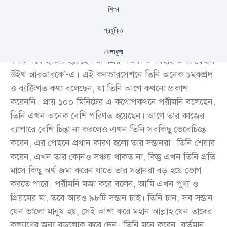
শিক্ষা
প্রযুক্তি
ঢালিউডের অন্যতম আলোচিত অভিনেত্রী পরীমনি এবার সেই
খেলাধুলা
দশম পর্বে হাজির হয়েছেন জনপ্রিয় পডকাস্ট ‘বিহাইন্ড দ্য ফেইম
উইথ আরআরকে’-এ। এই কনভারসেশনে তিনি অনেক চমকপ্রদ
ও ব্যক্তিগত কথা বলেছেন, যা তিনি আগে কখনো প্রকাশ
করেননি। প্রায় ১০০ মিনিটের এ কথোপকথনে পরীমনি বলেছেন,
তিনি এখন অনেক বেশি পরিণত হয়েছেন। আগে তার কাজের
ব্যাপারে বেশি চিন্তা না করলেও এখন তিনি সবকিছু ভেবেচিন্তে
করেন, এর পেছনে প্রধান কারণ হলো তার সন্তানরা। তিনি শেয়ার
করেন, এখন তার কোনও সঞ্চয় থাকত না, কিন্তু এখন তিনি প্রতি
মাসে কিছু অর্থ জমা করেন যাতে তার সন্তানরা বড় হয়ে ভোগ
করতে পারে। পরীমনি মজা করে বলেন, আমি এখন পুণ্য ও
প্রিয়মের মা, তবে আরও ৯৮টি সন্তান চাই। তিনি চান, সব সন্তান
যেন ভালো মানুষ হয়, সেই আশা করে মহান আল্লাহ যেন তাদের
কল্যাণের জন্য বড়লোক করে দেন। তিনি মনে করেন, বর্তমান