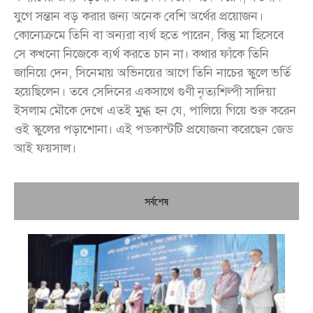
যুগে সন্তান বড় করার জন্য অনেক বেশি অর্থের প্রয়োজন।
কোনোক্রমে তিনি বা অন্যরা ব্যর্থ হতে পারেন, কিন্তু মা হিসেবে
সে কখনো নিজেকে ব্যর্থ করতে চান না। কথার ফাঁকে তিনি
জানিয়ে দেন, সিনেমায় অভিনয়ের আগে তিনি নাচের স্কুলে ভর্তি
হয়েছিলেন। তবে সেদিনের একসাথে গুণী নৃত্যশিল্পী সাদিয়া
ইসলাম মৌকে দেখে এতই মুগ্ধ হন যে, পালিয়ে গিয়ে শুরু করেন
ওই স্কুলের পড়াশোনা। এই পডকাস্টটি প্রযোজনা করেছেন জেড
আই ফয়সাল।
সর্বশেষ
চি
প্রধ
জন
দো
স্বা