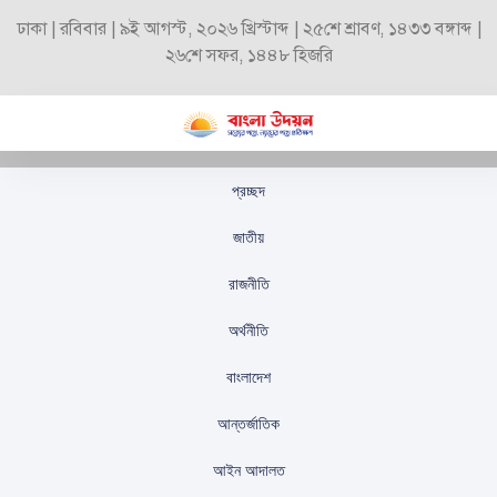
ঢাকা | রবিবার | ৯ই আগস্ট, ২০২৬ খ্রিস্টাব্দ | ২৫শে শ্রাবণ, ১৪৩৩ বঙ্গাব্দ |
২৬শে সফর, ১৪৪৮ হিজরি
প্রচ্ছদ
বিশ্বজুড়ে দৃষ্টি আকর্ষণ
জাতীয়
করলেন সুমুদ ফ্লোটিলা
রাজনীতি
স্টাফ রিপোর্টার
প্রকাশিতঃ
অক্টোবর ৫, ২০২৫
অর্থনীতি
বাংলাদেশ
আন্তর্জাতিক
আইন আদালত