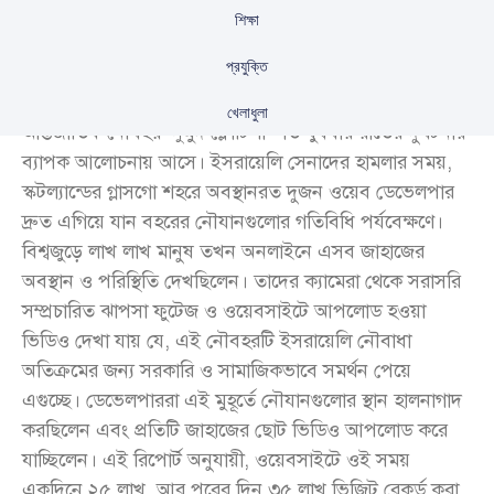
শিক্ষা
প্রযুক্তি
ফিলিস্তিনের গাজায় খাবার ও ওষুধ পৌঁছে দিতে পরিকল্পিত
খেলাধুলা
আন্তর্জাতিক নৌবহর ‘সুমুদ ফ্লোটিলা’ গত বুধবার রাতের দুর্ঘটনায়
ব্যাপক আলোচনায় আসে। ইসরায়েলি সেনাদের হামলার সময়,
স্কটল্যান্ডের গ্লাসগো শহরে অবস্থানরত দুজন ওয়েব ডেভেলপার
দ্রুত এগিয়ে যান বহরের নৌযানগুলোর গতিবিধি পর্যবেক্ষণে।
বিশ্বজুড়ে লাখ লাখ মানুষ তখন অনলাইনে এসব জাহাজের
অবস্থান ও পরিস্থিতি দেখছিলেন। তাদের ক্যামেরা থেকে সরাসরি
সম্প্রচারিত ঝাপসা ফুটেজ ও ওয়েবসাইটে আপলোড হওয়া
ভিডিও দেখা যায় যে, এই নৌবহরটি ইসরায়েলি নৌবাধা
অতিক্রমের জন্য সরকারি ও সামাজিকভাবে সমর্থন পেয়ে
এগুচ্ছে। ডেভেলপাররা এই মুহূর্তে নৌযানগুলোর স্থান হালনাগাদ
করছিলেন এবং প্রতিটি জাহাজের ছোট ভিডিও আপলোড করে
যাচ্ছিলেন। এই রিপোর্ট অনুযায়ী, ওয়েবসাইটে ওই সময়
একদিনে ২৫ লাখ, আর পরের দিন ৩৫ লাখ ভিজিট রেকর্ড করা