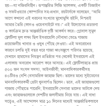
হয়—যা নজিরবিহীন। রূপান্তরিত লিজি ম্যালকম, একটি ডিজাইন
ও সফটওয়্যার কোম্পানির সহ-প্রধান, রয়টার্সকে বলেছেন, “আমি
আগে কখনো এই ধরনের সংখ্যার মুখোমুখি হইনি, নিশ্চয়ই
আমার তৈরি কোনও ওয়েবসাইটে নয়।” এই উদ্যোগের প্রচারণা
ও কার্যক্রম দ্রুত আন্তর্জাতিক দৃষ্টি আকর্ষণ করে। গ্লোবাল সুমুদ
ফ্লোটিলা মূল লক্ষ্য ছিল ইসরায়েলি নৌবাধা ভেঙে গাজায়
প্রয়োজনীয় খাবার ও ওষুধ পৌঁছে দেওয়া। এই অবরোধের
কারণে চলতি দুই বছর ধরে গাজা ধ্বংসস্তূপে পরিণত হয়েছে,
যেখানে হামাসের নিয়ন্ত্রণ প্রতিষ্ঠার পর থেকেই ইসরায়েল এই
এলাকায় অবরোধ আরোপ করে আসছে। এই ফ্লোটিলাহতে প্রায়
৫০০ জন সংসদ সদস্য, আইনজীবী, মানবাধিকারকর্মীসহ
৪০টিরও বেশি বেসামরিক জাহাজ ছিল। তাদের মধ্যে সুইডেনের
মানবাধিকারকর্মী গ্রেটা থুনবার্গও ছিলেন। তবে, এই জাহাজগুলো
গাজায় পৌঁছাতে পারেনি; ইসরায়েলি সেনারা তাদের আটকে দেয়
এবং জাহাজগুলোকে দেশটির জলসীমায় নিয়ে যায়। এই বাধা
সত্ত্বেও, এই আন্দোলন মাত্র ১০ দিনের মধ্যেই আন্তর্জাতিকভাবে