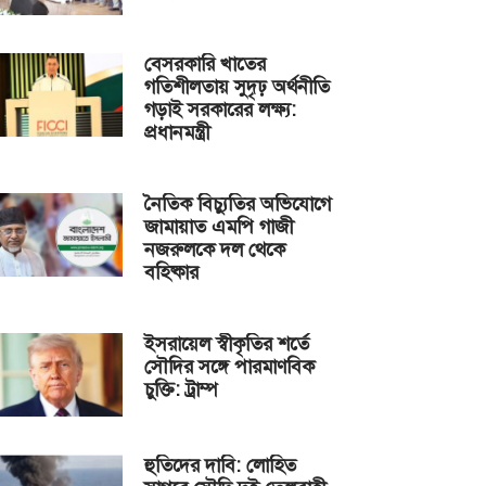
বেসরকারি খাতের
গতিশীলতায় সুদৃঢ় অর্থনীতি
গড়াই সরকারের লক্ষ্য:
প্রধানমন্ত্রী
নৈতিক বিচ্যুতির অভিযোগে
জামায়াত এমপি গাজী
নজরুলকে দল থেকে
বহিষ্কার
ইসরায়েল স্বীকৃতির শর্তে
সৌদির সঙ্গে পারমাণবিক
চুক্তি: ট্রাম্প
হুতিদের দাবি: লোহিত