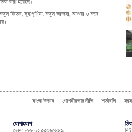
বাতিল করা হয়েছে।
দুল ফিতর, বুদ্ধপূর্ণিমা, ঈদুল আজহা, আশুরা ও ঈদে
ওপর।
বাংলা উদয়ন
গোপনীয়তার নীতি
শর্তাবলি
মন্ত
যোগাযোগ
ঠিক
ফোনঃ +৮৮ ০২ ৫৫২৬৫৪৪৯
নিউম