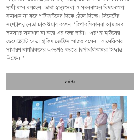
দায়ী করে বলছেন, তারা স্বাস্থ্যসেবা ও সরবরাহের বিষয়গুলো
সমাধান না করে শাটডাউনের দিকে ঠেলে দিচ্ছে। সিনেটের
সংখ্যালঘু নেতা চাক শুমার বলেন, ‘রিপাবলিকানরা আমাদের
সমস্যার সমাধান না করে এর জন্য দায়ী।’ এরপর হাউসের
ডেমোক্র্যাট নেতা হাকিম জেফ্রিস আরও বলেন, ‘আমেরিকার
সাধারণ নাগরিকদের ক্ষতিগ্রস্ত করতে রিপাবলিকানরা সিদ্ধান্ত
নিচ্ছেন।’
সর্বশেষ
চি
প্রধ
জন
দো
স্বা
পৌ
দিচ