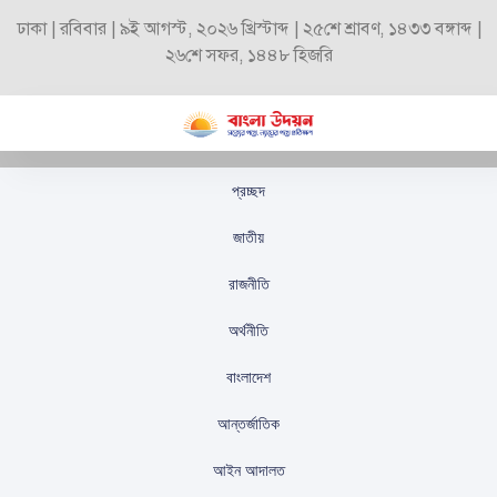
ঢাকা | রবিবার | ৯ই আগস্ট, ২০২৬ খ্রিস্টাব্দ | ২৫শে শ্রাবণ, ১৪৩৩ বঙ্গাব্দ |
২৬শে সফর, ১৪৪৮ হিজরি
প্রচ্ছদ
যুক্তরাষ্ট্রের কেন্দ্রীয় সরকার
জাতীয়
অর্ধডুবিতে: শাটডাউনের
রাজনীতি
আশঙ্কা মনোযোগ আকর্ষণ
অর্থনীতি
করছে
বাংলাদেশ
স্টাফ রিপোর্টার
প্রকাশিতঃ
অক্টোবর ২, ২০২৫
আন্তর্জাতিক
আইন আদালত