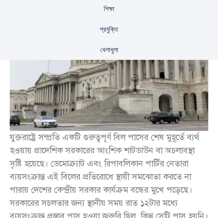
শিক্ষা
প্রযুক্তি
খেলাধুলা
যুক্তরাষ্ট্রে সম্প্রতি একটি গুরুত্বপূর্ণ বিল পাসের শেষ মুহূর্তে ব্যর্থ
হওয়ায় প্রাদেশিক সরকারের আংশিক শাটডাউন বা অচলাবস্থা
সৃষ্টি হয়েছে। ডেমোক্র্যাট এবং রিপাবলিকান পার্টির নেতারা
ব্যয়সংক্রান্ত এই বিলের প্রতিরোধে স্থায়ী সমঝোতা করতে না
পারায় দেশের কেন্দ্রীয় সরকার কার্যক্রম বন্ধের মুখে পড়েছে।
সরকারের সচলতার জন্য স্থানীয় সময় রাত ১২টার মধ্যে
ব্যয়সংক্রান্ত প্রস্তাব পাস হওয়া জরুরি ছিল, কিন্তু সেটি পাস হয়নি।