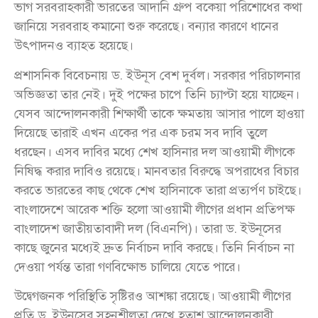
ভাগ সরবরাহকারী ভারতের আদানি গ্রুপ বকেয়া পরিশোধের কথা
জানিয়ে সরবরাহ কমানো শুরু করেছে। বন্যার কারণে ধানের
উৎপাদনও ব্যাহত হয়েছে।
প্রশাসনিক বিবেচনায় ড. ইউনূস বেশ দুর্বল। সরকার পরিচালনার
অভিজ্ঞতা তার নেই। দুই পক্ষের চাপে তিনি চ্যাপ্টা হয়ে যাচ্ছেন।
যেসব আন্দোলনকারী শিক্ষার্থী তাকে ক্ষমতায় আসার পালে হাওয়া
দিয়েছে তারাই এখন একের পর এক চরম সব দাবি তুলে
ধরছেন। এসব দাবির মধ্যে শেখ হাসিনার দল আওয়ামী লীগকে
নিষিদ্ধ করার দাবিও রয়েছে। মানবতার বিরুদ্ধে অপরাধের বিচার
করতে ভারতের কাছ থেকে শেখ হাসিনাকে তারা প্রত্যর্পণ চাইছে।
বাংলাদেশে আরেক শক্তি হলো আওয়ামী লীগের প্রধান প্রতিপক্ষ
বাংলাদেশ জাতীয়তাবাদী দল (বিএনপি)। তারা ড. ইউনূসের
কাছে জুনের মধ্যেই দ্রুত নির্বাচন দাবি করছে। তিনি নির্বাচন না
দেওয়া পর্যন্ত তারা গণবিক্ষোভ চালিয়ে যেতে পারে।
উদ্বেগজনক পরিস্থিতি সৃষ্টিরও আশঙ্কা রয়েছে। আওয়ামী লীগের
প্রতি ড. ইউনূসের সহনশীলতা দেখে হতাশ আন্দোলনকারী