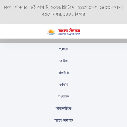
ঢাকা | শনিবার | ৮ই আগস্ট, ২০২৬ খ্রিস্টাব্দ | ২৪শে শ্রাবণ, ১৪৩৩ বঙ্গাব্দ |
২৫শে সফর, ১৪৪৮ হিজরি
প্রচ্ছদ
সান মারিনো ফিলিস্তিনকে
জাতীয়
আনুষ্ঠানিক স্বীকৃতি দিল
রাজনীতি
স্টাফ রিপোর্টার
প্রকাশিতঃ
সেপ্টেম্বর ২৯, ২০২৫
অর্থনীতি
বাংলাদেশ
আন্তর্জাতিক
আইন আদালত