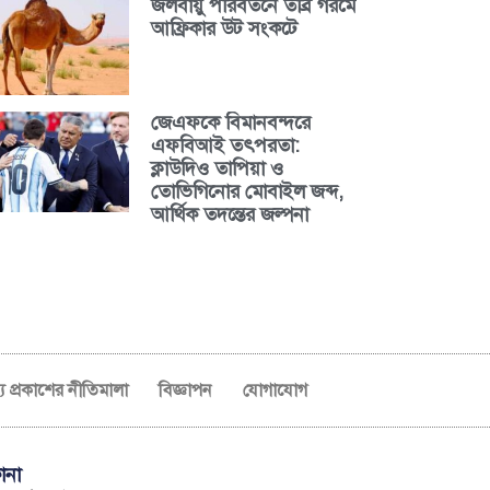
জলবায়ু পরিবর্তনে তীব্র গরমে
আফ্রিকার উট সংকটে
জেএফকে বিমানবন্দরে
এফবিআই তৎপরতা:
ক্লাউদিও তাপিয়া ও
তোভিগিনোর মোবাইল জব্দ,
আর্থিক তদন্তের জল্পনা
ব্য প্রকাশের নীতিমালা
বিজ্ঞাপন
যোগাযোগ
ানা