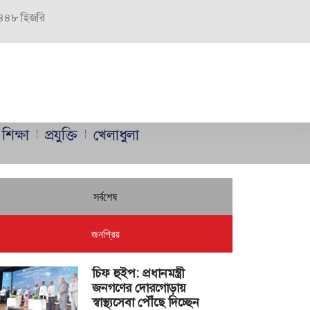
 ১৪৪৮ হিজরি
শিক্ষা
প্রযুক্তি
খেলাধুলা
সর্বশেষ
জনপ্রিয়
চিফ হুইপ: প্রধানমন্ত্রী
জনগণের দোরগোড়ায়
স্বাস্থ্যসেবা পৌঁছে দিচ্ছেন