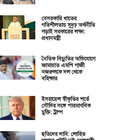
বেসরকারি খাতের
গতিশীলতায় সুদৃঢ় অর্থনীতি
গড়াই সরকারের লক্ষ্য:
প্রধানমন্ত্রী
নৈতিক বিচ্যুতির অভিযোগে
জামায়াত এমপি গাজী
নজরুলকে দল থেকে
বহিষ্কার
ইসরায়েল স্বীকৃতির শর্তে
সৌদির সঙ্গে পারমাণবিক
চুক্তি: ট্রাম্প
হুতিদের দাবি: লোহিত