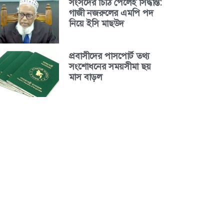
সংসদের চিঠি পেলেই সিদ্ধান্ত:
গাজী নজরুলের এমপি পদ
নিয়ে ইসি মাছউদ
প্রবাসীদের পাসপোর্ট তথ্য
সংশোধনের সময়সীমা ছয়
মাস বাড়ল