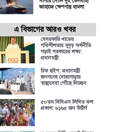
সাগরে সৌদি দুই তেলবাহী
জাহাজে ক্ষেপণাস্ত্র হামলা
এ বিভাগের আরও খবর
বেসরকারি খাতের
গতিশীলতায় সুদৃঢ় অর্থনীতি
গড়াই সরকারের লক্ষ্য:
প্রধানমন্ত্রী
চিফ হুইপ: প্রধানমন্ত্রী
জনগণের দোরগোড়ায়
স্বাস্থ্যসেবা পৌঁছে দিচ্ছেন
৫০তম বিসিএস লিখিত ফল
প্রকাশ: ৬১৬৫ জন উত্তীর্ণ