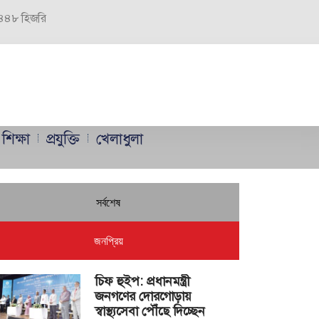
 ১৪৪৮ হিজরি
শিক্ষা
প্রযুক্তি
খেলাধুলা
সর্বশেষ
জনপ্রিয়
চিফ হুইপ: প্রধানমন্ত্রী
জনগণের দোরগোড়ায়
স্বাস্থ্যসেবা পৌঁছে দিচ্ছেন