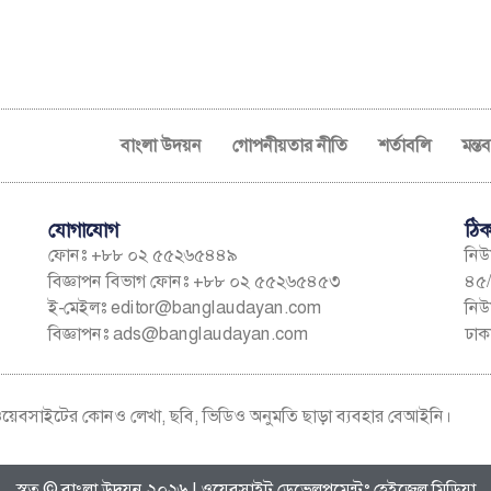
বাংলা উদয়ন
গোপনীয়তার নীতি
শর্তাবলি
মন্ত
যোগাযোগ
ঠিক
ফোনঃ +৮৮ ০২ ৫৫২৬৫৪৪৯
নিউম
বিজ্ঞাপন বিভাগ ফোনঃ +৮৮ ০২ ৫৫২৬৫৪৫৩
৪৫/
ই-মেইলঃ
editor@banglaudayan.com
নিউ
বিজ্ঞাপনঃ
ads@banglaudayan.com
ঢাক
য়েবসাইটের কোনও লেখা, ছবি, ভিডিও অনুমতি ছাড়া ব্যবহার বেআইনি।
স্বত্ব © বাংলা উদয়ন ২০২৬ | ওয়েবসাইট ডেভেলপমেন্টঃ হেইজেল মিডিয়া