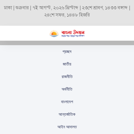
ঢাকা | শুক্রবার | ৭ই আগস্ট, ২০২৬ খ্রিস্টাব্দ | ২৩শে শ্রাবণ, ১৪৩৩ বঙ্গাব্দ |
২৪শে সফর, ১৪৪৮ হিজরি
প্রচ্ছদ
খাগড়াছড়িতে অস্থিরতা:
জাতীয়
ভারতের ফ্যাসিস্টদের ইন্ধনে
রাজনীতি
ঘটনা বললেন স্বরাষ্ট্র
অর্থনীতি
উপদেষ্টা
বাংলাদেশ
স্টাফ রিপোর্টার
প্রকাশিতঃ
সেপ্টেম্বর ২৯, ২০২৫
আন্তর্জাতিক
আইন আদালত