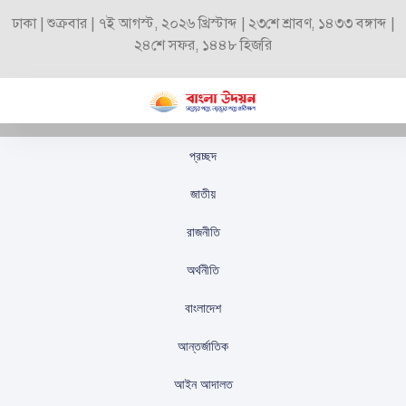
ঢাকা | শুক্রবার | ৭ই আগস্ট, ২০২৬ খ্রিস্টাব্দ | ২৩শে শ্রাবণ, ১৪৩৩ বঙ্গাব্দ |
২৪শে সফর, ১৪৪৮ হিজরি
প্রচ্ছদ
হাজী সেলিমের ভবন ঘিরে
জাতীয়
রাখল যৌথবাহিনী
রাজনীতি
স্টাফ রিপোর্টার
প্রকাশিতঃ
সেপ্টেম্বর ২৮, ২০২৫
অর্থনীতি
বাংলাদেশ
আন্তর্জাতিক
আইন আদালত