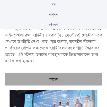
শিক্ষা
প্রযুক্তি
রাজধানীর আজিমপুরের দায়রাসরীফ এলাকায় সাবেক সংসদ
খেলাধুলা
সদস্য হাজী মোহাম্মদ সেলিমের একটি বাসভবনকে ঘিরে রেখেছে
আইনশৃঙ্খলা রক্ষা বাহিনী। রবিবার (২৮ সেপ্টেম্বর) দেড়টার দিকে
সেখানে উপস্থিতি দেখা গেছে। সূত্র জানায়, ভবনটির নীচতলা
পার্কিংয়ের গোপন কক্ষ থেকে ছয়টি বিলাসবহুল গাড়ি উদ্ধার করা
হয়েছে। এই ঘটনায় ভবনের ব্যবস্থাপককে জিজ্ঞাসাবাদের জন্য
আটক করা হয়েছে।
সর্বশেষ
চি
প্রধ
জন