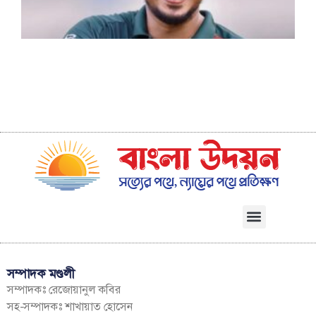
ক
ত
সম্পাদক মণ্ডলী
সম্পাদকঃ রেজোয়ানুল কবির
সহ-সম্পাদকঃ শাখায়াত হোসেন