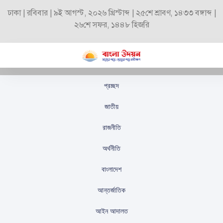
ঢাকা | রবিবার | ৯ই আগস্ট, ২০২৬ খ্রিস্টাব্দ | ২৫শে শ্রাবণ, ১৪৩৩ বঙ্গাব্দ |
২৬শে সফর, ১৪৪৮ হিজরি
প্রচ্ছদ
ব্যালন ডিঅর জয়ে ফ্রান্সের
জাতীয়
স্পর্ষ, মেসির গৌরব ও
রাজনীতি
রেকর্ড
অর্থনীতি
স্টাফ রিপোর্টার
প্রকাশিতঃ
সেপ্টেম্বর ২৬, ২০২৫
বাংলাদেশ
আন্তর্জাতিক
আইন আদালত