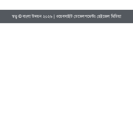
স্বত্ব © বাংলা উদয়ন ২০২৬ | ওয়েবসাইট ডেভেলপমেন্টঃ হেইজেল মিডিয়া