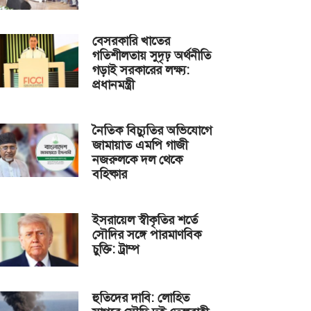
বেসরকারি খাতের
গতিশীলতায় সুদৃঢ় অর্থনীতি
গড়াই সরকারের লক্ষ্য:
প্রধানমন্ত্রী
নৈতিক বিচ্যুতির অভিযোগে
জামায়াত এমপি গাজী
নজরুলকে দল থেকে
বহিষ্কার
ইসরায়েল স্বীকৃতির শর্তে
সৌদির সঙ্গে পারমাণবিক
চুক্তি: ট্রাম্প
হুতিদের দাবি: লোহিত