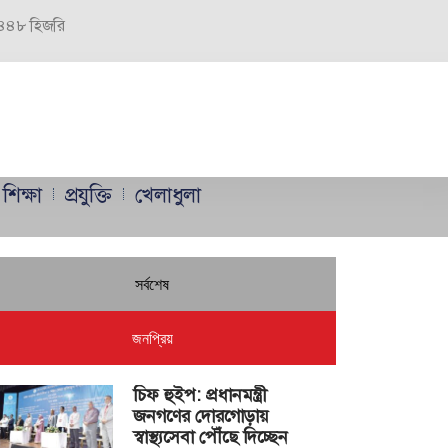
 ১৪৪৮ হিজরি
শিক্ষা
প্রযুক্তি
খেলাধুলা
সর্বশেষ
জনপ্রিয়
চিফ হুইপ: প্রধানমন্ত্রী
জনগণের দোরগোড়ায়
স্বাস্থ্যসেবা পৌঁছে দিচ্ছেন