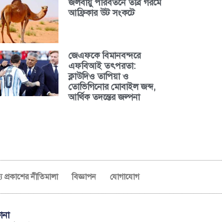
জলবায়ু পরিবর্তনে তীব্র গরমে
আফ্রিকার উট সংকটে
জেএফকে বিমানবন্দরে
এফবিআই তৎপরতা:
ক্লাউদিও তাপিয়া ও
তোভিগিনোর মোবাইল জব্দ,
আর্থিক তদন্তের জল্পনা
ব্য প্রকাশের নীতিমালা
বিজ্ঞাপন
যোগাযোগ
ানা