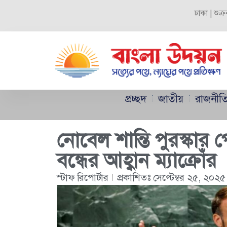
ঢাকা | শুক
প্রচ্ছদ
জাতীয়
রাজনীত
নোবেল শান্তি পুরস্কার পে
বন্ধের আহ্বান ম্যাক্রোঁর
স্টাফ রিপোর্টার
প্রকাশিতঃ
সেপ্টেম্বর ২৫, ২০২৫