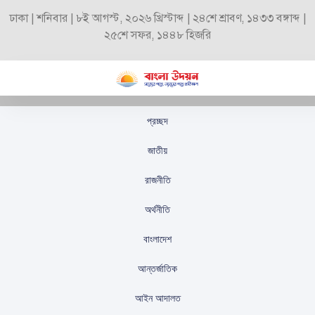
ঢাকা | শনিবার | ৮ই আগস্ট, ২০২৬ খ্রিস্টাব্দ | ২৪শে শ্রাবণ, ১৪৩৩ বঙ্গাব্দ |
২৫শে সফর, ১৪৪৮ হিজরি
প্রচ্ছদ
চাকরি ছাড়লেন শহীদ আবু
জাতীয়
সাঈদের দুই ভাই
রাজনীতি
স্টাফ রিপোর্টার
প্রকাশিতঃ
নভেম্বর ১৪, ২০২৪
অর্থনীতি
বাংলাদেশ
আন্তর্জাতিক
আইন আদালত