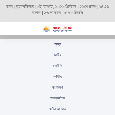
ঢাকা | বৃহস্পতিবার | ৬ই আগস্ট, ২০২৬ খ্রিস্টাব্দ | ২২শে শ্রাবণ, ১৪৩৩
বঙ্গাব্দ | ২৩শে সফর, ১৪৪৮ হিজরি
প্রচ্ছদ
ট্রাম্পের মুসলিম নেতাদের
জাতীয়
সঙ্গে গাজা নিয়ে আলোচনা
রাজনীতি
ও বৈঠক পরিকল্পনা
অর্থনীতি
স্টাফ রিপোর্টার
প্রকাশিতঃ
সেপ্টেম্বর ২৪, ২০২৫
বাংলাদেশ
আন্তর্জাতিক
আইন আদালত