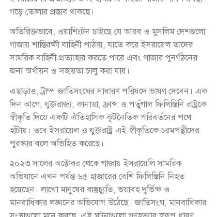
গড়ে তোলার প্রস্তাব থাকছে।
অতিরিক্তভাবে, ওয়াশিংটন চাইছে যে আরব ও মুসলিম দেশগুলো
গাজায় শান্তিরক্ষী বাহিনী পাঠায়, যাতে করে ইসরায়েল তাদের
সামরিক বাহিনী প্রত্যাহার করতে পারে এবং গাজার পুনর্গঠনের
জন্য অর্থায়ন ও সহায়তা চালু করা যায়।
এছাড়াও, ট্রাম্প জাতিসংঘের সাধারণ পরিষদে ভাষণ দেবেন। এক
দিন আগে, যুক্তরাজ্য, কানাডা, ফ্রান্স ও পর্তুগাল ফিলিস্তিনি রাষ্ট্রকে
স্বীকৃতি দিয়ে একটি ঐতিহাসিক কূটনৈতিক পরিবর্তনের পথে
হাঁটায়। তবে ইসরায়েল ও যুক্তরাষ্ট্র এই স্বীকৃতিকে চরমপন্থীদের
পুরস্কার বলে অভিহিত করেছে।
২০২৩ সালের অক্টোবর থেকে গাজায় ইসরায়েলি সামরিক
অভিযানে এখন পর্যন্ত ৬৫ হাজারের বেশি ফিলিস্তিনি নিহত
হয়েছেন। লাখো মানুষের বাস্তুচ্যুতি, ভয়াবহ দুর্ভিক্ষ ও
মানবাধিকার লঙ্ঘনের অভিযোগ উঠেছে। জাতিসংঘ, মানবাধিকার
সংস্থাগুলো মনে করছে, এই ঘটনাগুলো গণহত্যার স্বরূপ ধারণ