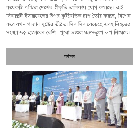
কয়েকটি পশ্চিমা দেশের স্বীকৃতি তালিকায় যোগ করেছে। এই
সিদ্ধান্তটি ইসরায়েলের উপর কূটনৈতিক চাপ তৈরি করছে, বিশেষ
করে যখন গাজায় যুদ্ধের তীব্রতা দিন দিন বেড়েছে এবং নিহতের
সংখ্যা ৬৫ হাজারের বেশি। পুরো অঞ্চল ধ্বংসস্তূপে রূপ নিয়েছে।
সর্বশেষ
চি
প্রধ
জন
দো
স্বা
পৌ
দিচ