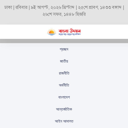
ঢাকা | রবিবার | ৯ই আগস্ট, ২০২৬ খ্রিস্টাব্দ | ২৫শে শ্রাবণ, ১৪৩৩ বঙ্গাব্দ |
২৬শে সফর, ১৪৪৮ হিজরি
প্রচ্ছদ
ইরানে চলতি বছর এক
জাতীয়
হাজারের বেশি মানুষের
রাজনীতি
মৃত্যুদণ্ড কার্যকর
অর্থনীতি
স্টাফ রিপোর্টার
প্রকাশিতঃ
সেপ্টেম্বর ২৪, ২০২৫
বাংলাদেশ
আন্তর্জাতিক
আইন আদালত