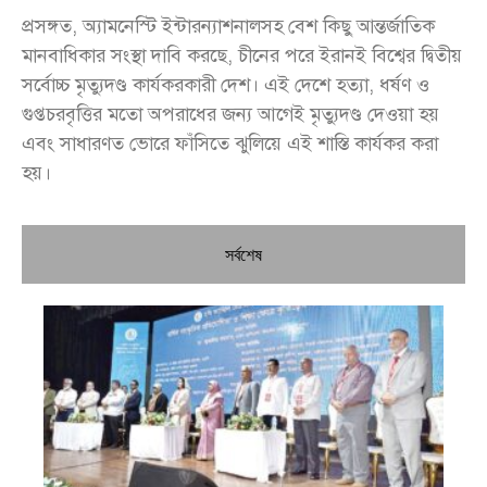
প্রসঙ্গত, অ্যামনেস্টি ইন্টারন্যাশনালসহ বেশ কিছু আন্তর্জাতিক
মানবাধিকার সংস্থা দাবি করছে, চীনের পরে ইরানই বিশ্বের দ্বিতীয়
সর্বোচ্চ মৃত্যুদণ্ড কার্যকরকারী দেশ। এই দেশে হত্যা, ধর্ষণ ও
গুপ্তচরবৃত্তির মতো অপরাধের জন্য আগেই মৃত্যুদণ্ড দেওয়া হয়
এবং সাধারণত ভোরে ফাঁসিতে ঝুলিয়ে এই শাস্তি কার্যকর করা
হয়।
সর্বশেষ
চি
প্রধ
জন
দো
স্বা
পৌ
দিচ