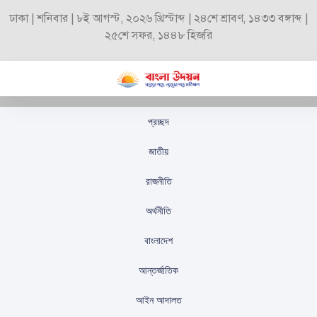
ঢাকা | শনিবার | ৮ই আগস্ট, ২০২৬ খ্রিস্টাব্দ | ২৪শে শ্রাবণ, ১৪৩৩ বঙ্গাব্দ |
২৫শে সফর, ১৪৪৮ হিজরি
প্রচ্ছদ
অবসর ভেঙে আবার মূল
জাতীয়
দলের প্রেসে ডি কক
রাজনীতি
স্টাফ রিপোর্টার
প্রকাশিতঃ
সেপ্টেম্বর ২৪, ২০২৫
অর্থনীতি
বাংলাদেশ
আন্তর্জাতিক
আইন আদালত