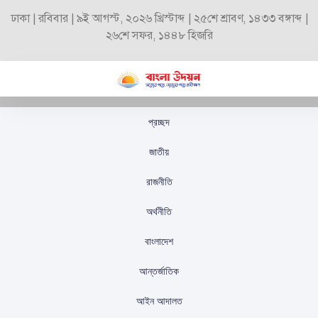
ঢাকা | রবিবার | ৯ই আগস্ট, ২০২৬ খ্রিস্টাব্দ | ২৫শে শ্রাবণ, ১৪৩৩ বঙ্গাব্দ |
২৬শে সফর, ১৪৪৮ হিজরি
প্রচ্ছদ
ইউরোপের বড় কয়েকটি
জাতীয়
বিমানবন্দরে সাইবার
রাজনীতি
হামলার কারণে ফ্লাইট
অর্থনীতি
বিপর্যয়
বাংলাদেশ
স্টাফ রিপোর্টার
প্রকাশিতঃ
সেপ্টেম্বর ২৩, ২০২৫
আন্তর্জাতিক
আইন আদালত