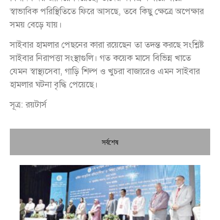
স্বাভাবিক পরিস্থিতিতে ফিরে আসছে, তবে কিছু ক্ষেত্রে অপেক্ষার
সময় বেড়ে যায়।
সাইবার হামলার পেছনের কারা রয়েছেন তা তদন্ত করছে সংশ্লিষ্ট
সাইবার নিরাপত্তা সংস্থাগুলি। গত কয়েক মাসে বিভিন্ন খাতে
যেমন স্বাস্থ্যসেবা, গাড়ি শিল্প ও খুচরা বাজারেও এমন সাইবার
হামলার ঘটনা বৃদ্ধি পেয়েছে।
সূত্র: রয়টার্স
সর্বশেষ
চি
প্রধ
জন
দো
স্বা