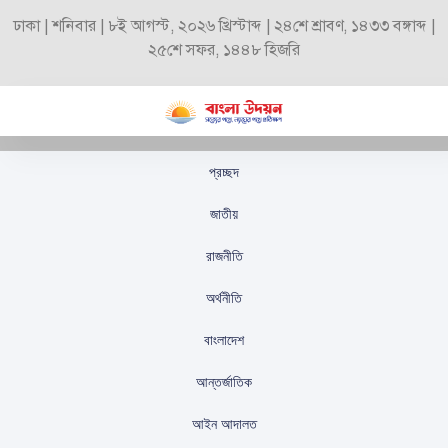
ঢাকা | শনিবার | ৮ই আগস্ট, ২০২৬ খ্রিস্টাব্দ | ২৪শে শ্রাবণ, ১৪৩৩ বঙ্গাব্দ |
২৫শে সফর, ১৪৪৮ হিজরি
প্রচ্ছদ
গুলশানে ফ্ল্যাটের মালিক
জাতীয়
টিউলিপ সিদ্দিকের বিরুদ্ধে
রাজনীতি
দুর্নীতি মামলার বিস্তারিত
অর্থনীতি
স্টাফ রিপোর্টার
প্রকাশিতঃ
সেপ্টেম্বর ২২, ২০২৫
বাংলাদেশ
আন্তর্জাতিক
আইন আদালত