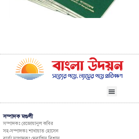
ব
সম্পাদক মণ্ডলী
সম্পাদকঃ রেজোয়ানুল কবির
সহ-সম্পাদকঃ শাখায়াত হোসেন
বার্তা সম্পাদকঃ দেবাশিস বিশ্বাস