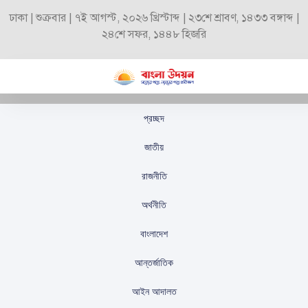
ঢাকা | শুক্রবার | ৭ই আগস্ট, ২০২৬ খ্রিস্টাব্দ | ২৩শে শ্রাবণ, ১৪৩৩ বঙ্গাব্দ |
২৪শে সফর, ১৪৪৮ হিজরি
প্রচ্ছদ
রূপপুর পরমাণু বিদ্যুৎ
জাতীয়
কেন্দ্রের উৎপাদন ফের
রাজনীতি
পিছিয়ে যেতে পারে
অর্থনীতি
স্টাফ রিপোর্টার
প্রকাশিতঃ
সেপ্টেম্বর ২১, ২০২৫
বাংলাদেশ
আন্তর্জাতিক
আইন আদালত