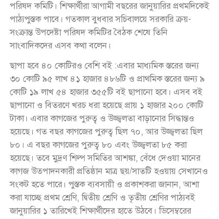
পরিষদ কমিটি। শিক্ষার্থীরা আগামী বছরের জানুয়ারির প্রথমদিকেই
পাঠ্যপুস্তক পাবে। গতকাল বুধবার সচিবালয়ে সরকারি ক্রয়-
সংক্রান্ত উপদেষ্টা পরিষদ কমিটির বৈঠক শেষে তিনি
সাংবাদিকদের এসব কথা বলেন।
ছাপা হবে ৪০ কোটিরও বেশি বই :এবার মাধ্যমিক স্তরের জন্য
৩০ কোটি ৯৫ লাখ ৪১ হাজার ৪৮৬টি ও প্রাথমিক স্তরের জন্য ৯
কোটি ১৯ লাখ ৫৪ হাজার ৩৫৫টি বই ছাপানো হবে। এসব বই
ছাপানো ও বিতরণে খরচ ধরা হয়েছে প্রায় ১ হাজার ২০০ কোটি
টাকা। এবার কাগজের পুরুত্ব ও উজ্জ্বলতা বাড়ানোর সিদ্ধান্তও
হয়েছে। গত বছর কাগজের পুরুত্ব ছিল ৭০, আর উজ্জ্বলতা ছিল
৮০। এ বছর কাগজের পুরুত্ব ৮০ এবং উজ্জ্বলতা ৮৫ করা
হয়েছে। তবে মুদ্রণ শিল্প সমিতির আশঙ্কা, বেঁধে দেওয়া মানের
কাগজ উত্পাদনকারী প্রতিষ্ঠান মাত্র ছয়/সাতটি হওয়ায় সেখানেও
সংকট হতে পারে। পুস্তক ব্যবসায়ী ও প্রকাশকরা জানান, আশা
করা যাচ্ছে প্রথম শ্রেণি, দ্বিতীয় শ্রেণি ও তৃতীয় শ্রেণির পাঠ্যবই
জানুয়ারির ১ তারিখেই শিক্ষার্থীদের হাতে উঠবে। ডিসেম্বরের