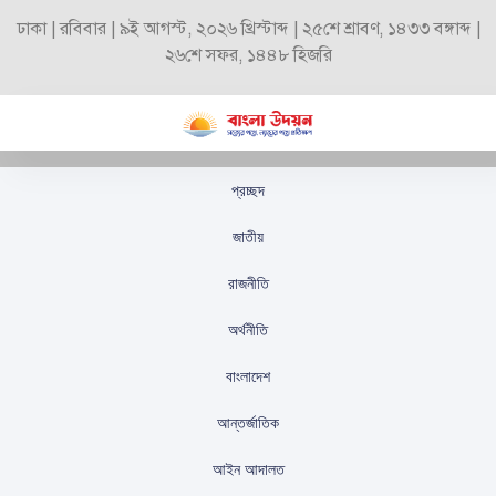
ঢাকা | রবিবার | ৯ই আগস্ট, ২০২৬ খ্রিস্টাব্দ | ২৫শে শ্রাবণ, ১৪৩৩ বঙ্গাব্দ |
২৬শে সফর, ১৪৪৮ হিজরি
প্রচ্ছদ
১৫ বছর পর দেশেই ছাপা
জাতীয়
হবে সব পাঠ্যবই
রাজনীতি
স্টাফ রিপোর্টার
প্রকাশিতঃ
নভেম্বর ১৪, ২০২৪
অর্থনীতি
বাংলাদেশ
আন্তর্জাতিক
আইন আদালত