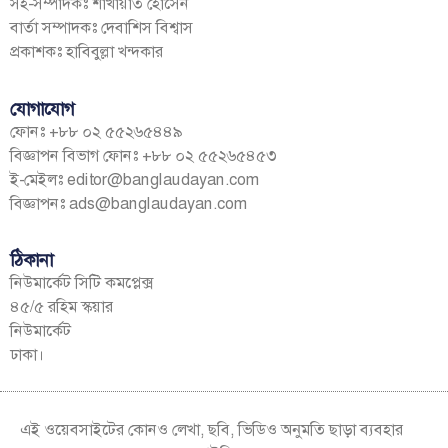
সহ-সম্পাদকঃ শাখায়াত হোসেন
বার্তা সম্পাদকঃ দেবাশিস বিশ্বাস
প্রকাশকঃ হাবিবুল্লা খন্দকার
যোগাযোগ
ফোনঃ +৮৮ ০২ ৫৫২৬৫৪৪৯
বিজ্ঞাপন বিভাগ ফোনঃ +৮৮ ০২ ৫৫২৬৫৪৫৩
ই-মেইলঃ
editor@banglaudayan.com
বিজ্ঞাপনঃ
ads@banglaudayan.com
ঠিকানা
নিউমার্কেট সিটি কমপ্লেক্স
৪৫/৫ রহিম স্কয়ার
নিউমার্কেট
ঢাকা।
এই ওয়েবসাইটের কোনও লেখা, ছবি, ভিডিও অনুমতি ছাড়া ব্যবহার