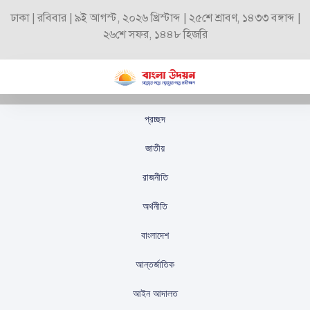
ঢাকা | রবিবার | ৯ই আগস্ট, ২০২৬ খ্রিস্টাব্দ | ২৫শে শ্রাবণ, ১৪৩৩ বঙ্গাব্দ |
২৬শে সফর, ১৪৪৮ হিজরি
প্রচ্ছদ
মুশফিকের শততম টেস্টের
জাতীয়
লক্ষ্য আয়ারল্যান্ডের বিপক্ষে
রাজনীতি
বাংলাদেশ সফরে
অর্থনীতি
স্টাফ রিপোর্টার
প্রকাশিতঃ
সেপ্টেম্বর ১৯, ২০২৫
বাংলাদেশ
আন্তর্জাতিক
আইন আদালত