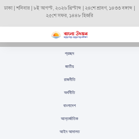
ঢাকা | শনিবার | ৮ই আগস্ট, ২০২৬ খ্রিস্টাব্দ | ২৪শে শ্রাবণ, ১৪৩৩ বঙ্গাব্দ |
২৫শে সফর, ১৪৪৮ হিজরি
প্রচ্ছদ
ইসরায়েলি সেনাদের
জাতীয়
মানসিক স্বাস্থ্যের অবস্থা
রাজনীতি
উদ্বেগজনক
অর্থনীতি
স্টাফ রিপোর্টার
প্রকাশিতঃ
সেপ্টেম্বর ১৮, ২০২৫
বাংলাদেশ
আন্তর্জাতিক
আইন আদালত