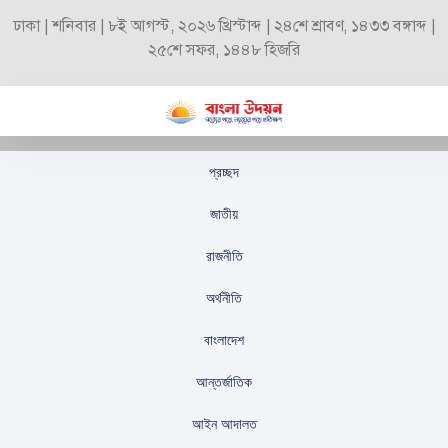
ঢাকা | শনিবার | ৮ই আগস্ট, ২০২৬ খ্রিস্টাব্দ | ২৪শে শ্রাবণ, ১৪৩৩ বঙ্গাব্দ |
২৫শে সফর, ১৪৪৮ হিজরি
প্রচ্ছদ
নুরাল পাগলার দরবার থেকে
জাতীয়
জেনারেটর চুরির অভিযোগে
রাজনীতি
যুবক গ্রেফতার
অর্থনীতি
স্টাফ রিপোর্টার
প্রকাশিতঃ
সেপ্টেম্বর ১৮, ২০২৫
বাংলাদেশ
আন্তর্জাতিক
আইন আদালত