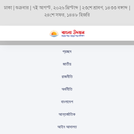
ঢাকা | শুক্রবার | ৭ই আগস্ট, ২০২৬ খ্রিস্টাব্দ | ২৩শে শ্রাবণ, ১৪৩৩ বঙ্গাব্দ |
২৪শে সফর, ১৪৪৮ হিজরি
প্রচ্ছদ
কুড়িগ্রামে জলবায়ু পরিবর্তন
জাতীয়
নিয়ে কৃষক সংলাপ অনুষ্ঠিত
রাজনীতি
স্টাফ রিপোর্টার
প্রকাশিতঃ
সেপ্টেম্বর ১৮, ২০২৫
অর্থনীতি
বাংলাদেশ
আন্তর্জাতিক
আইন আদালত