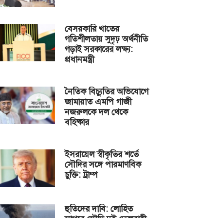
বেসরকারি খাতের
গতিশীলতায় সুদৃঢ় অর্থনীতি
গড়াই সরকারের লক্ষ্য:
প্রধানমন্ত্রী
নৈতিক বিচ্যুতির অভিযোগে
জামায়াত এমপি গাজী
নজরুলকে দল থেকে
বহিষ্কার
ইসরায়েল স্বীকৃতির শর্তে
সৌদির সঙ্গে পারমাণবিক
চুক্তি: ট্রাম্প
হুতিদের দাবি: লোহিত