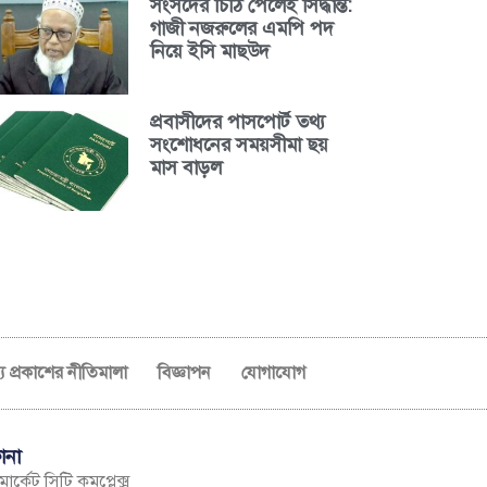
সংসদের চিঠি পেলেই সিদ্ধান্ত:
গাজী নজরুলের এমপি পদ
নিয়ে ইসি মাছউদ
প্রবাসীদের পাসপোর্ট তথ্য
সংশোধনের সময়সীমা ছয়
মাস বাড়ল
ব্য প্রকাশের নীতিমালা
বিজ্ঞাপন
যোগাযোগ
ানা
ার্কেট সিটি কমপ্লেক্স