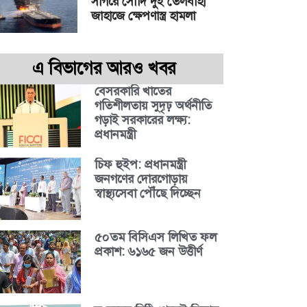
সাগরে সৌদি দুই তেলবাহী
জাহাজে ক্ষেপণাস্ত্র হামলা
এ বিভাগের আরও খবর
বেসরকারি খাতের
গতিশীলতায় সুদৃঢ় অর্থনীতি
গড়াই সরকারের লক্ষ্য:
প্রধানমন্ত্রী
চিফ হুইপ: প্রধানমন্ত্রী
জনগণের দোরগোড়ায়
স্বাস্থ্যসেবা পৌঁছে দিচ্ছেন
৫০তম বিসিএস লিখিত ফল
প্রকাশ: ৬১৬৫ জন উত্তীর্ণ