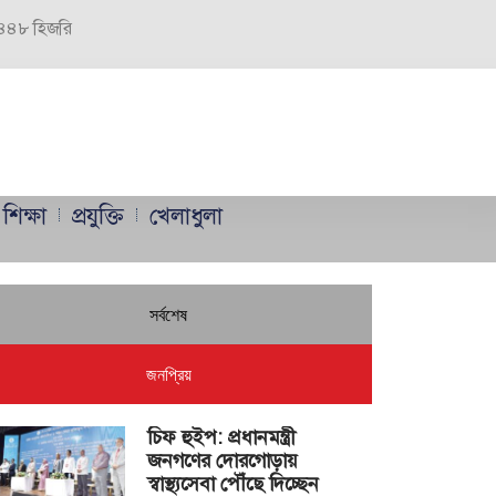
 ১৪৪৮ হিজরি
শিক্ষা
প্রযুক্তি
খেলাধুলা
সর্বশেষ
জনপ্রিয়
চিফ হুইপ: প্রধানমন্ত্রী
জনগণের দোরগোড়ায়
স্বাস্থ্যসেবা পৌঁছে দিচ্ছেন