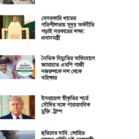
বেসরকারি খাতের
গতিশীলতায় সুদৃঢ় অর্থনীতি
গড়াই সরকারের লক্ষ্য:
প্রধানমন্ত্রী
নৈতিক বিচ্যুতির অভিযোগে
জামায়াত এমপি গাজী
নজরুলকে দল থেকে
বহিষ্কার
ইসরায়েল স্বীকৃতির শর্তে
সৌদির সঙ্গে পারমাণবিক
চুক্তি: ট্রাম্প
হুতিদের দাবি: লোহিত