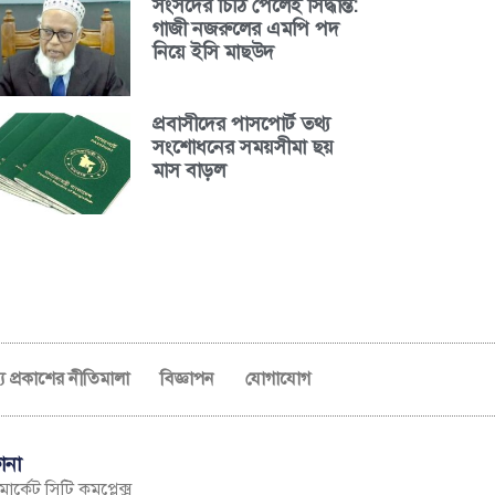
সংসদের চিঠি পেলেই সিদ্ধান্ত:
গাজী নজরুলের এমপি পদ
নিয়ে ইসি মাছউদ
প্রবাসীদের পাসপোর্ট তথ্য
সংশোধনের সময়সীমা ছয়
মাস বাড়ল
ব্য প্রকাশের নীতিমালা
বিজ্ঞাপন
যোগাযোগ
ানা
ার্কেট সিটি কমপ্লেক্স