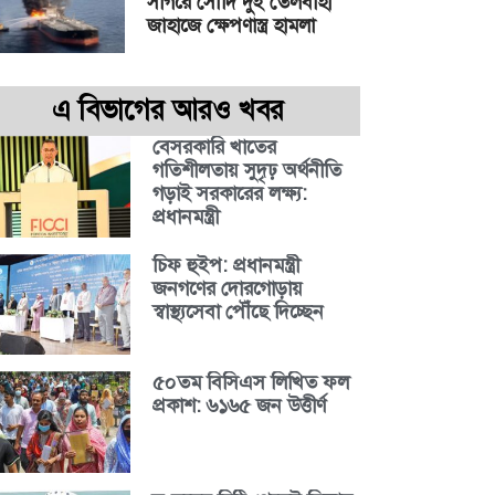
সাগরে সৌদি দুই তেলবাহী
জাহাজে ক্ষেপণাস্ত্র হামলা
এ বিভাগের আরও খবর
বেসরকারি খাতের
গতিশীলতায় সুদৃঢ় অর্থনীতি
গড়াই সরকারের লক্ষ্য:
প্রধানমন্ত্রী
চিফ হুইপ: প্রধানমন্ত্রী
জনগণের দোরগোড়ায়
স্বাস্থ্যসেবা পৌঁছে দিচ্ছেন
৫০তম বিসিএস লিখিত ফল
প্রকাশ: ৬১৬৫ জন উত্তীর্ণ