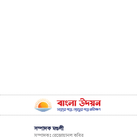
সম্পাদক মণ্ডলী
সম্পাদকঃ রেজোয়ানুল কবির