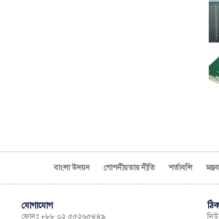
বাংলা উদয়ন
গোপনীয়তার নীতি
শর্তাবলি
মন্ত
যোগাযোগ
ঠিক
ফোনঃ +৮৮ ০২ ৫৫২৬৫৪৪৯
নিউম