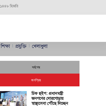
র, ১৪৪৮ হিজরি
শিক্ষা
প্রযুক্তি
খেলাধুলা
সর্বশেষ
জনপ্রিয়
চিফ হুইপ: প্রধানমন্ত্রী
জনগণের দোরগোড়ায়
স্বাস্থ্যসেবা পৌঁছে দিচ্ছেন