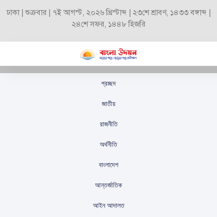
ঢাকা | শুক্রবার | ৭ই আগস্ট, ২০২৬ খ্রিস্টাব্দ | ২৩শে শ্রাবণ, ১৪৩৩ বঙ্গাব্দ |
২৪শে সফর, ১৪৪৮ হিজরি
প্রচ্ছদ
দৌলতপুরে ব্যবসায়ী
জাতীয়
অপহরণ, আতঙ্ক ছড়ানোর
রাজনীতি
জন্য গুলি
অর্থনীতি
স্টাফ রিপোর্টার
প্রকাশিতঃ
সেপ্টেম্বর ১৩, ২০২৫
বাংলাদেশ
আন্তর্জাতিক
আইন আদালত