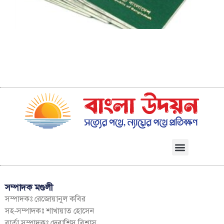
ব
সম্পাদক মণ্ডলী
সম্পাদকঃ রেজোয়ানুল কবির
সহ-সম্পাদকঃ শাখায়াত হোসেন
বার্তা সম্পাদকঃ দেবাশিস বিশ্বাস