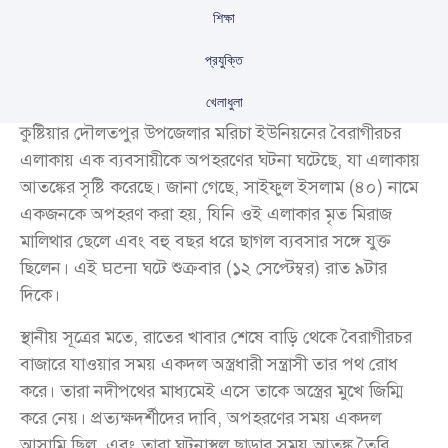
শিক্ষা
প্রযুক্তি
খেলাধুলা
কুষ্টিয়ার দৌলতপুর উপজেলার মরিচা ইউনিয়নের বৈরাগীরচর
এলাকায় এক ব্যবসায়ীকে অপহরণের ঘটনা ঘটেছে, যা এলাকায়
আতঙ্কের সৃষ্টি করেছে। জানা গেছে, সাইফুল ইসলাম (৪০) নামে
একজনকে অপহরণ করা হয়, যিনি ওই এলাকার মৃত মিরাজ
মালিথার ছেলে এবং বহু বছর ধরে ছাগল ব্যবসার সঙ্গে যুক্ত
ছিলেন। এই घटना ঘটে শুক্রবার (১২ সেপ্টেম্বর) রাত ৯টার
দিকে।
স্থানীয় সূত্রের মতে, রাতের খাবার শেষে বাড়ি থেকে বৈরাগীরচর
বাজারে যাওয়ার সময় একদল অস্ত্রধারী সন্ত্রাসী তার পথ রোধ
করে। তারা নদীপথের মাধ্যমেই এসে তাকে অস্ত্রের মুখে জিম্মি
করে নেয়। প্রত্যক্ষদর্শীদের দাবি, অপহরণের সময় একদল
আসামি ছিল, এবং তারা ঘটনাস্থল ছাড়ার সময় আতঙ্ক তৈরি