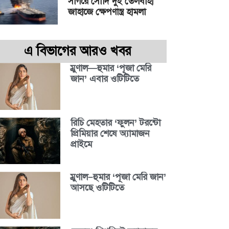
সাগরে সৌদি দুই তেলবাহী
জাহাজে ক্ষেপণাস্ত্র হামলা
এ বিভাগের আরও খবর
ম্রুণাল—হুমার ‘পূজা মেরি
জান’ এবার ওটিটিতে
রিচি মেহতার ‘ফুলন’ টরন্টো
প্রিমিয়ার শেষে অ্যামাজন
প্রাইমে
ম্রুণাল–হুমার ‘পূজা মেরি জান’
আসছে ওটিটিতে