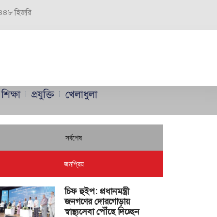
 ১৪৪৮ হিজরি
শিক্ষা
প্রযুক্তি
খেলাধুলা
সর্বশেষ
জনপ্রিয়
চিফ হুইপ: প্রধানমন্ত্রী
জনগণের দোরগোড়ায়
স্বাস্থ্যসেবা পৌঁছে দিচ্ছেন