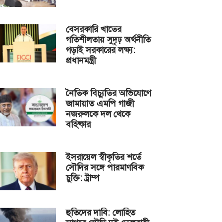
বেসরকারি খাতের
গতিশীলতায় সুদৃঢ় অর্থনীতি
গড়াই সরকারের লক্ষ্য:
প্রধানমন্ত্রী
নৈতিক বিচ্যুতির অভিযোগে
জামায়াত এমপি গাজী
নজরুলকে দল থেকে
বহিষ্কার
ইসরায়েল স্বীকৃতির শর্তে
সৌদির সঙ্গে পারমাণবিক
চুক্তি: ট্রাম্প
হুতিদের দাবি: লোহিত