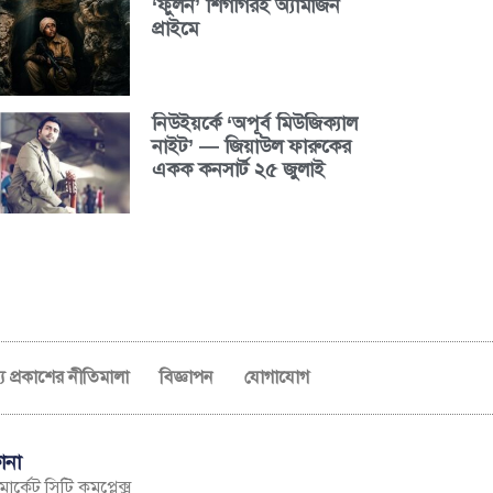
‘ফুলন’ শিগগিরই অ্যামাজন
প্রাইমে
নিউইয়র্কে ‘অপূর্ব মিউজিক্যাল
নাইট’ — জিয়াউল ফারুকের
একক কনসার্ট ২৫ জুলাই
ব্য প্রকাশের নীতিমালা
বিজ্ঞাপন
যোগাযোগ
ানা
ার্কেট সিটি কমপ্লেক্স