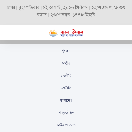
ঢাকা | বৃহস্পতিবার | ৬ই আগস্ট, ২০২৬ খ্রিস্টাব্দ | ২২শে শ্রাবণ, ১৪৩৩
বঙ্গাব্দ | ২৩শে সফর, ১৪৪৮ হিজরি
প্রচ্ছদ
ওয়াশিংটনের ওপর বিন্দুমাত্র
জাতীয়
বিশ্বাস নেই: আব্বাস
রাজনীতি
আরাগচি
অর্থনীতি
স্টাফ রিপোর্টার
প্রকাশিতঃ
মে ১৫, ২০২৬
বাংলাদেশ
আন্তর্জাতিক
আইন আদালত