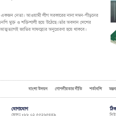
ধ্য একজন নেতা। আওয়ামী লীগ সরকারের নানা দমন-পীড়নের
িএনপি মুক্ত ও শক্তিশালী হয়ে উঠেছে।তাঁর অবদান দেশের
আত্মত্যাগই জাতির সাফল্ল্যের অনুপ্রেরণা হয়ে থাকবে।
বাংলা উদয়ন
গোপনীয়তার নীতি
শর্তাবলি
মন্ত
যোগাযোগ
ঠিক
ফোনঃ +৮৮ ০২ ৫৫২৬৫৪৪৯
নিউম