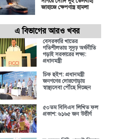
সাগরে সৌদি দুই তেলবাহী
জাহাজে ক্ষেপণাস্ত্র হামলা
এ বিভাগের আরও খবর
বেসরকারি খাতের
গতিশীলতায় সুদৃঢ় অর্থনীতি
গড়াই সরকারের লক্ষ্য:
প্রধানমন্ত্রী
চিফ হুইপ: প্রধানমন্ত্রী
জনগণের দোরগোড়ায়
স্বাস্থ্যসেবা পৌঁছে দিচ্ছেন
৫০তম বিসিএস লিখিত ফল
প্রকাশ: ৬১৬৫ জন উত্তীর্ণ