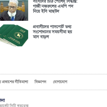
সংসদের চিঠি পেলেই সিদ্ধান্ত:
গাজী নজরুলের এমপি পদ
নিয়ে ইসি মাছউদ
প্রবাসীদের পাসপোর্ট তথ্য
সংশোধনের সময়সীমা ছয়
মাস বাড়ল
ব্য প্রকাশের নীতিমালা
বিজ্ঞাপন
যোগাযোগ
ানা
ার্কেট সিটি কমপ্লেক্স