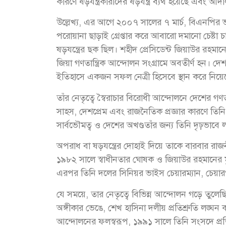
কারণে ষড়যন্ত্রকারীদের ষড়যন্ত্র ব্যর্থ হয়েছে এবং আদ
উল্লেখ্য, এর আগে ২০০৭ সালের ৭ মার্চ, বিএনপির 
পরোয়ানা ছাড়াই গ্রেপ্তার করে আবারো দমানো চেষ্টা 
ষড়যন্ত্রের ছক ছিল। শহীদ প্রেসিডেন্ট জিয়াউর রহমান
জিয়া গণতান্ত্রিক আন্দোলন সংগ্রামে অবতীর্ণ হন। দেশপ্র
ইতিহাসে একজন সফল নেত্রী হিসেবে স্থান করে নিয়
তাঁর নেতৃত্বে স্বৈরাচার বিরোধী আন্দোলনে দেশের গণতা
সাহস, দেশপ্রেম এবং রাজনৈতিক প্রজ্ঞার কারণে তিন
সার্বভৌমত্ব ও দেশের অখণ্ডতাঁর জন্য তিনি দৃঢ়ভাবে 
অপরাধ বা ষড়যন্ত্রের দোহাই দিয়ে তাকে বারবার র
১৯৮২ সালে স্বাধীনতার ঘোষক ও জিয়াউর রহমানের
এরপর তিনি দলের সিনিয়র ভাইস চেয়ারম্যান, চেয়া
যে সময়ে, তার নেতৃত্বে বিভিন্ন আন্দোলন গড়ে তুলে
অঙ্গীকার ভেঙে, শেখ হাসিনা দলীয় প্রতিশ্রুতি লঙ্ঘন 
আন্দোলনের ফলস্বরূপ, ১৯৯১ সালে তিনি সংসদে প্রতিন