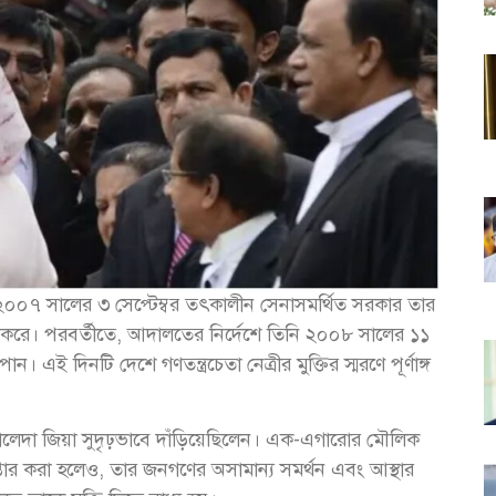
০০৭ সালের ৩ সেপ্টেম্বর তৎকালীন সেনাসমর্থিত সরকার তার
েপ্তার করে। পরবর্তীতে, আদালতের নির্দেশে তিনি ২০০৮ সালের ১১
। এই দিনটি দেশে গণতন্ত্রচেতা নেত্রীর মুক্তির স্মরণে পূর্ণাঙ্গ
 খালেদা জিয়া সুদৃঢ়ভাবে দাঁড়িয়েছিলেন। এক-এগারোর মৌলিক
রেপ্তার করা হলেও, তার জনগণের অসামান্য সমর্থন এবং আস্থার