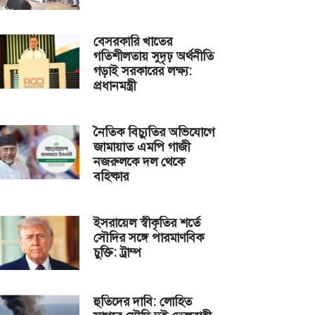
বেসরকারি খাতের
গতিশীলতায় সুদৃঢ় অর্থনীতি
গড়াই সরকারের লক্ষ্য:
প্রধানমন্ত্রী
নৈতিক বিচ্যুতির অভিযোগে
জামায়াত এমপি গাজী
নজরুলকে দল থেকে
বহিষ্কার
ইসরায়েল স্বীকৃতির শর্তে
সৌদির সঙ্গে পারমাণবিক
চুক্তি: ট্রাম্প
হুতিদের দাবি: লোহিত