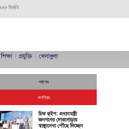
 ১৪৪৮ হিজরি
শিক্ষা
প্রযুক্তি
খেলাধুলা
সর্বশেষ
জনপ্রিয়
চিফ হুইপ: প্রধানমন্ত্রী
জনগণের দোরগোড়ায়
স্বাস্থ্যসেবা পৌঁছে দিচ্ছেন