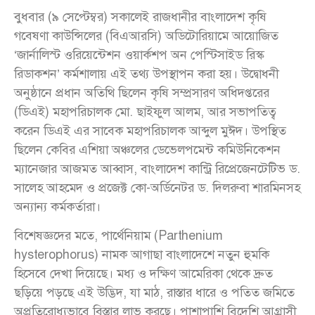
বুধবার (৯ সেপ্টেম্বর) সকালেই রাজধানীর বাংলাদেশ কৃষি
গবেষণা কাউন্সিলের (বিএআরসি) অডিটোরিয়ামে আয়োজিত
‘জার্নালিস্ট ওরিয়েন্টেশন ওয়ার্কশপ অন পেস্টিসাইড রিস্ক
রিডাকশন’ কর্মশালায় এই তথ্য উপস্থাপন করা হয়। উদ্বোধনী
অনুষ্ঠানে প্রধান অতিথি ছিলেন কৃষি সম্প্রসারণ অধিদপ্তরের
(ডিএই) মহাপরিচালক মো. ছাইফুল আলম, আর সভাপতিত্ব
করেন ডিএই এর সাবেক মহাপরিচালক আব্দুল মুঈদ। উপস্থিত
ছিলেন কেবির এশিয়া অঞ্চলের ডেভেলপমেন্ট কমিউনিকেশন
ম্যানেজার আজমত আব্বাস, বাংলাদেশ কান্ট্রি রিপ্রেজেনটেটিভ ড.
সালেহ আহমেদ ও প্রজেক্ট কো-অর্ডিনেটর ড. দিলরুবা শারমিনসহ
অন্যান্য কর্মকর্তারা।
বিশেষজ্ঞদের মতে, পার্থেনিয়াম (Parthenium
hysterophorus) নামক আগাছা বাংলাদেশে নতুন হুমকি
হিসেবে দেখা দিয়েছে। মধ্য ও দক্ষিণ আমেরিকা থেকে দ্রুত
ছড়িয়ে পড়ছে এই উদ্ভিদ, যা মাঠ, রাস্তার ধারে ও পতিত জমিতে
অপ্রতিরোধ্যভাবে বিস্তার লাভ করছে। পাশাপাশি বিদেশি আগ্রাসী