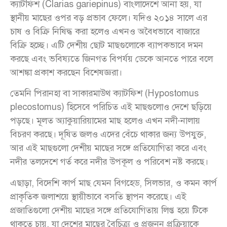
ক্যাটফিশ (Clarias gariepinus) বাংলাদেশে আনা হয়, যা
স্থানীয় মাছের ওপর বড় প্রভাব ফেলে। যদিও ২০১৪ সালে এর
চাষ ও বিক্রি নিষিদ্ধ করা হলেও এখনও অবৈধভাবে বাজারে
বিক্রি হচ্ছে। এটি দেশীয় ছোট মাছগুলোকে ব্যাপকভাবে দমন
করছে এবং ভবিষ্যতে জিনগত বিপর্যয় ডেকে আনতে পারে বলে
আশঙ্কা প্রকাশ করছেন বিশেষজ্ঞরা।
তেমনি পিরানহা বা সাকারমাউথ ক্যাটফিশ (Hypostomus
plecostomus) হিসেবে পরিচিত এই মাছগুলোও দেশে ছড়িয়ে
পড়ছে। মূলত অ্যাকুয়ারিয়ামের মাছ হলেও এখন নদী-নালায়
বিচরণ করছে। দূষিত জলও এদের বেঁচে থাকার জন্য উপযুক্ত,
আর এই মাছগুলো দেশীয় মাছের সঙ্গে প্রতিযোগিতা করে এবং
নদীর তলদেশে গর্ত করে নদীর উপকূল ও পরিবেশ নষ্ট করছে।
এছাড়া, বিদেশি কার্প মাছ যেমন বিগহেড, সিলভার, ও কমন কার্প
প্রাকৃতিক জলাশয়ে স্থায়ীভাবে বসতি স্থাপন করেছে। এই
প্রজাতিগুলো দেশীয় মাছের সঙ্গে প্রতিযোগিতায় লিপ্ত হয়ে টিকে
থাকতে চায়, যা দেশের মাছের বৈচিত্র্য ও প্রজনন প্রক্রিয়াকে