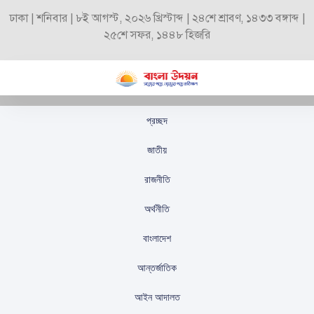
ঢাকা | শনিবার | ৮ই আগস্ট, ২০২৬ খ্রিস্টাব্দ | ২৪শে শ্রাবণ, ১৪৩৩ বঙ্গাব্দ |
২৫শে সফর, ১৪৪৮ হিজরি
প্রচ্ছদ
দেশের জীববৈচিত্রের জন্য
জাতীয়
হুমকি ৬৯টি বিদেশি আগ্রাসী
রাজনীতি
প্রজাতি
অর্থনীতি
স্টাফ রিপোর্টার
প্রকাশিতঃ
সেপ্টেম্বর ১০, ২০২৫
বাংলাদেশ
আন্তর্জাতিক
আইন আদালত