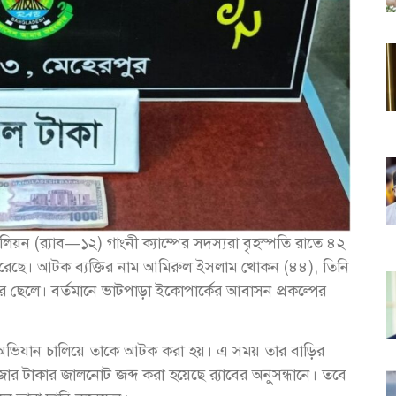
লিয়ন (র‌্যাব—১২) গাংনী ক্যাম্পের সদস্যরা বৃহস্পতি রাতে ৪২
েছে। আটক ব্যক্তির নাম আমিরুল ইসলাম খোকন (৪৪), তিনি
ের ছেলে। বর্তমানে ভাটপাড়া ইকোপার্কের আবাসন প্রকল্পের
 অভিযান চালিয়ে তাকে আটক করা হয়। এ সময় তার বাড়ির
ার টাকার জালনোট জব্দ করা হয়েছে র‌্যাবের অনুসন্ধানে। তবে