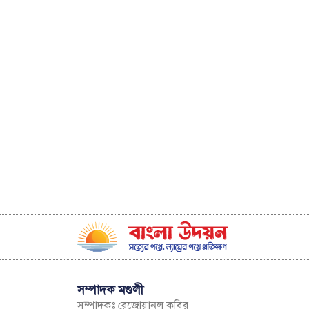
সম্পাদক মণ্ডলী
সম্পাদকঃ রেজোয়ানুল কবির