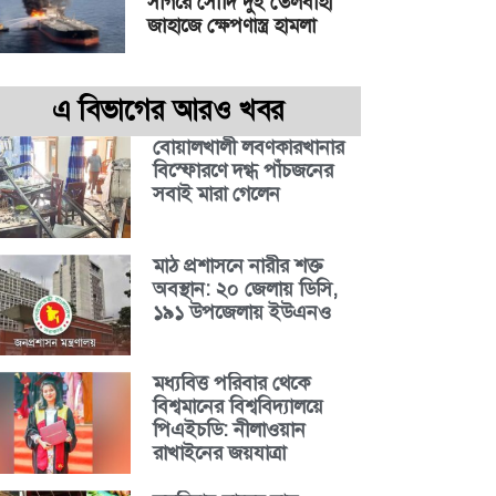
সাগরে সৌদি দুই তেলবাহী
জাহাজে ক্ষেপণাস্ত্র হামলা
এ বিভাগের আরও খবর
বোয়ালখালী লবণকারখানার
বিস্ফোরণে দগ্ধ পাঁচজনের
সবাই মারা গেলেন
মাঠ প্রশাসনে নারীর শক্ত
অবস্থান: ২০ জেলায় ডিসি,
১৯১ উপজেলায় ইউএনও
মধ্যবিত্ত পরিবার থেকে
বিশ্বমানের বিশ্ববিদ্যালয়ে
পিএইচডি: নীলাওয়ান
রাখাইনের জয়যাত্রা