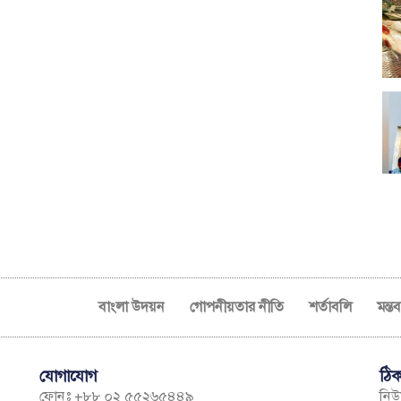
বাংলা উদয়ন
গোপনীয়তার নীতি
শর্তাবলি
মন্ত
যোগাযোগ
ঠিক
ফোনঃ +৮৮ ০২ ৫৫২৬৫৪৪৯
নিউম