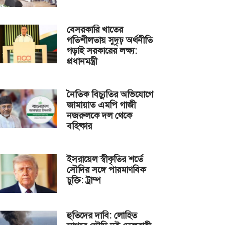
বেসরকারি খাতের
গতিশীলতায় সুদৃঢ় অর্থনীতি
গড়াই সরকারের লক্ষ্য:
প্রধানমন্ত্রী
নৈতিক বিচ্যুতির অভিযোগে
জামায়াত এমপি গাজী
নজরুলকে দল থেকে
বহিষ্কার
ইসরায়েল স্বীকৃতির শর্তে
সৌদির সঙ্গে পারমাণবিক
চুক্তি: ট্রাম্প
হুতিদের দাবি: লোহিত