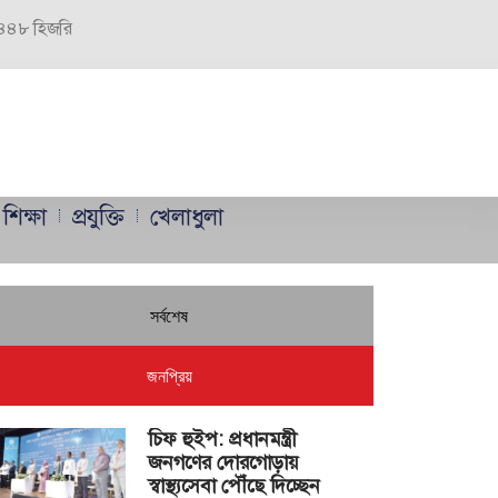
 ১৪৪৮ হিজরি
শিক্ষা
প্রযুক্তি
খেলাধুলা
সর্বশেষ
জনপ্রিয়
চিফ হুইপ: প্রধানমন্ত্রী
জনগণের দোরগোড়ায়
স্বাস্থ্যসেবা পৌঁছে দিচ্ছেন