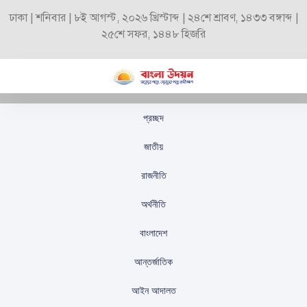
ঢাকা | শনিবার | ৮ই আগস্ট, ২০২৬ খ্রিস্টাব্দ | ২৪শে শ্রাবণ, ১৪৩৩ বঙ্গাব্দ |
২৫শে সফর, ১৪৪৮ হিজরি
প্রচ্ছদ
চীনে বসে হুমকি দেন পুতিন
জাতীয়
রাজনীতি
স্টাফ রিপোর্টার
প্রকাশিতঃ
সেপ্টেম্বর ৫, ২০২৫
অর্থনীতি
বাংলাদেশ
আন্তর্জাতিক
আইন আদালত