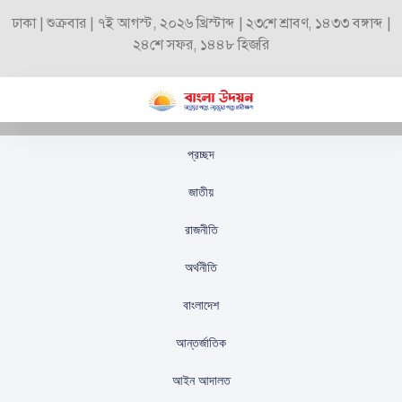
ঢাকা | শুক্রবার | ৭ই আগস্ট, ২০২৬ খ্রিস্টাব্দ | ২৩শে শ্রাবণ, ১৪৩৩ বঙ্গাব্দ |
২৪শে সফর, ১৪৪৮ হিজরি
প্রচ্ছদ
প্রার্থী ভোটে ব্যয় করতে
জাতীয়
পারবেন সর্বোচ্চ ১০ টাকা
রাজনীতি
করে
অর্থনীতি
স্টাফ রিপোর্টার
প্রকাশিতঃ
সেপ্টেম্বর ৪, ২০২৫
বাংলাদেশ
আন্তর্জাতিক
আইন আদালত