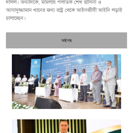
দলিল। অন্যদিকে, মামলায় পলাতক শেখ হাসিনা ও
আসাদুজ্জামান খানের জন্য রাষ্ট্র থেকে আইনজীবী আইনি লড়াই
চালাচ্ছেন।
সর্বশেষ
চি
প্রধ
জন
দো
স্বা
পৌ
দিচ
বে
খা