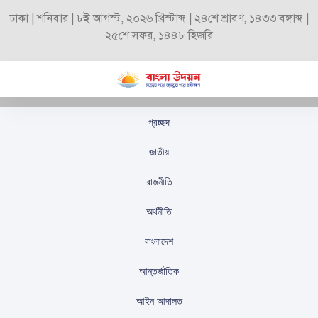
ঢাকা | শনিবার | ৮ই আগস্ট, ২০২৬ খ্রিস্টাব্দ | ২৪শে শ্রাবণ, ১৪৩৩ বঙ্গাব্দ |
২৫শে সফর, ১৪৪৮ হিজরি
প্রচ্ছদ
সাবেক আইজিপির
জাতীয়
জবানবন্দি: হাসিনার
রাজনীতি
দুঃশাসনের অবিচ্ছেদ্য দলিল
অর্থনীতি
স্টাফ রিপোর্টার
প্রকাশিতঃ
সেপ্টেম্বর ৪, ২০২৫
বাংলাদেশ
আন্তর্জাতিক
আইন আদালত